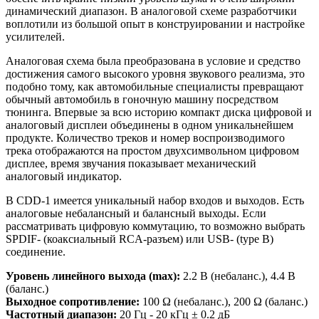
динамический диапазон. В аналоговой схеме разработчики
воплотили из большой опыт в конструировании и настройке
усилителей.
Аналоговая схема была преобразована в условие и средство
достижения самого высокого уровня звукового реализма, это
подобно тому, как автомобильные специалисты превращают
обычный автомобиль в гоночную машину посредством
тюнинга. Впервые за всю историю компакт диска цифровой и
аналоговый дисплеи объединены в одном уникальнейшем
продукте. Количество треков и номер воспроизводимого
трека отображаются на простом двухсимвольном цифровом
дисплее, время звучания показывает механический
аналоговый индикатор.
В CDD-1 имеется уникальный набор входов и выходов. Есть
аналоговые небалансный и балансный выходы. Если
рассматривать цифровую коммутацию, то возможно выбрать
SPDIF- (коаксиальный RCA-разъем) или USB- (type B)
соединение.
Уровень линейного выхода (max):
2.2 В (небаланс.), 4.4 В
(баланс.)
Выходное сопротивление:
100 Ω (небаланс.), 200 Ω (баланс.)
Частотный диапазон:
20 Гц - 20 кГц ± 0.2 дБ