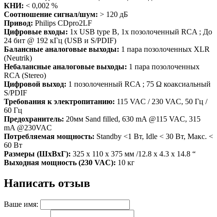
КНИ:
< 0,002 %
Соотношение сигнал/шум:
> 120 дБ
Привод:
Philips CDpro2LF
Цифровые входы:
1x USB type B, 1x позолоченный RCA ; До
24 бит @ 192 кГц (USB и S/PDIF)
Балансные аналоговые выходы:
1 пара позолоченных XLR
(Neutrik)
Небалансные аналоговые выходы:
1 пара позолоченных
RCA (Stereo)
Цифровой выход:
1 позолоченный RCA ; 75 Ω коаксиальный
S/PDIF
Требования к электропитанию:
115 VAC / 230 VAC, 50 Гц /
60 Гц
Предохранитель:
20мм Sand filled, 630 mA @115 VAC, 315
mA @230VAC
Потребляемая мощность:
Standby <1 Вт, Idle < 30 Вт, Макс. <
60 Вт
Размеры (ШхВхГ):
325 х 110 х 375 мм /12.8 x 4.3 x 14.8 “
Выходная мощность (230 VAC):
10 кг
Написать отзыв
Ваше имя: