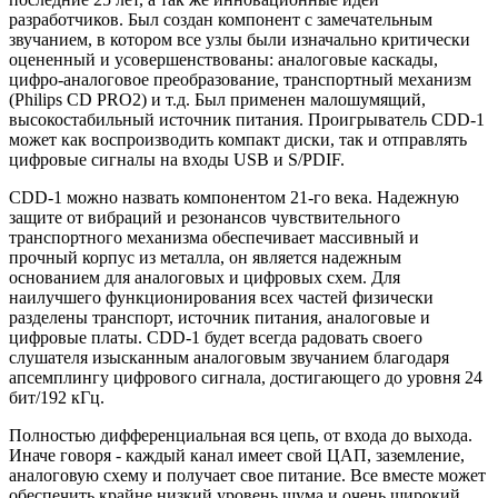
разработчиков. Был создан компонент с замечательным
звучанием, в котором все узлы были изначально критически
оцененный и усовершенствованы: аналоговые каскады,
цифро-аналоговое преобразование, транспортный механизм
(Philips CD PRO2) и т.д. Был применен малошумящий,
высокостабильный источник питания. Проигрыватель CDD-1
может как воспроизводить компакт диски, так и отправлять
цифровые сигналы на входы USB и S/PDIF.
CDD-1 можно назвать компонентом 21-го века. Надежную
защитe от вибраций и резонансов чувствительного
транспортного механизма обеспечивает массивный и
прочный корпус из металла, он является надежным
основанием для аналоговых и цифровых схем. Для
наилучшего функционирования всех частей физически
разделены транспорт, источник питания, аналоговые и
цифровые платы. CDD-1 будет всегда радовать своего
слушателя изысканным аналоговым звучанием благодаря
апсемплингу цифрового сигнала, достигающего до уровня 24
бит/192 кГц.
Полностью дифференциальная вся цепь, от входа до выхода.
Иначе говоря - каждый канал имеет свой ЦАП, заземление,
аналоговую схему и получает свое питание. Все вместе может
обеспечить крайне низкий уровень шума и очень широкий