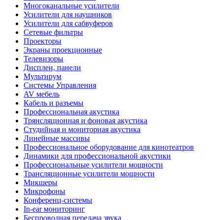
Многоканальные усилители
Усилители для наушников
Усилители для сабвуферов
Сетевые фильтры
Проекторы
Экраны проекционные
Телевизоры
Дисплеи, панели
Мультирум
Системы Управления
AV мебель
Кабель и разъемы
Профессиональная акустика
Трянсляционная и фоновая акустика
Студийная и мониторная акустика
Линейные массивы
Профессиональное оборудование для кинотеатров
Динамики для профессиональной акустики
Профессиональные усилители мощности
Трансляционные усилители мощности
Микшеры
Микрофоны
Конференц-системы
In-ear мониторинг
Беспроводная передача звука