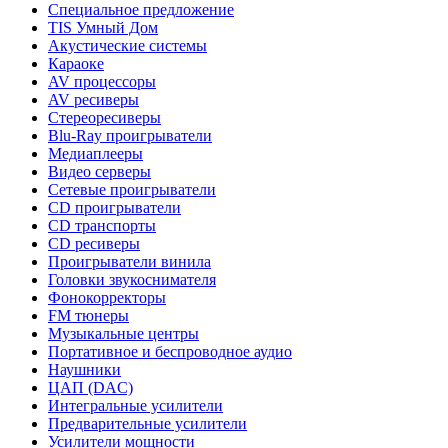
Специальное предложение
TIS Умный Дом
Акустические системы
Караоке
AV процессоры
AV ресиверы
Стереоресиверы
Blu-Ray проигрыватели
Медиаплееры
Видео серверы
Сетевые проигрыватели
CD проигрыватели
CD транспорты
CD ресиверы
Проигрыватели винила
Головки звукоснимателя
Фонокорректоры
FM тюнеры
Музыкальные центры
Портативное и беспроводное аудио
Наушники
ЦАП (DAC)
Интегральные усилители
Предварительные усилители
Усилители мощности