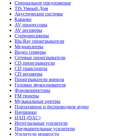
Специальное предложение
TIS Умный Дом
Акустические системы
Караоке
AV процессоры
AV ресиверы
Стереоресиверы
Blu-Ray проигрыватели
Медиаплееры
Видео серверы
Сетевые проигрыватели
CD проигрыватели
CD транспорты
CD ресиверы
Проигрыватели винила
Головки звукоснимателя
Фонокорректоры
FM тюнеры
Музыкальные центры
Портативное и беспроводное аудио
Наушники
ЦАП (DAC)
Интегральные усилители
Предварительные усилители
Усилители мощности