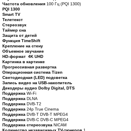
Частота обновления
100 Гц (PQI 1300)
PQI 1300
Smart TV
Телетекст
Стереозвук
Таймер сна
Защита от детей
Функция TimeShift
Крепление на стену
Объемное звучание
HD-формат 4K UHD
Картинка в картинке
Прогрессивная развертка
Операционная система Tizen
Светодиодная (LED) подсветка
Запись видео на USB-накопитель
Декодеры аудио Dolby Digital, DTS
Поддержка
Wi-Fi
Поддержка
DLNA
Поддержка
DVB-T2
Поддержка
24p True Cinema
Поддержка
DVB-T DVB-T MPEG4
Поддержка
DVB-C DVB-C MPEG4
Поддержка стереозвука
NICAM
Количество независимых TV-тюнеров
1