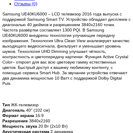
Отзывы (0)
Samsung UE40KU6000 – LCD телевизор 2016 года выпуска с
поддержкой Samsung Smart TV. Устройство обладает дисплеем с
диагональю 40 дюймов и разрешением 3840x2160 точек.
Частота развёртки составляет 1300 PQI. В Samsung
UE40KU6000 внедрены технологии улучающие передачу
изображения. Технология Ultra Clean View анализирует качество
выходящего видеосигнала, фильтрует и уменьшает уровень
шумов. Технология UHD Dimming улучшает чёткость,
контрастность и цветопередачу картинки. Функция Active Crystal
Color– откроет для вас всю цветовую гамму естественных
цветов. Быстрый доступ к вашему любимому контенту, с
помощью сервиса Smart Hub. За звучание устройства отвечают
два динамика мощностью 10 Ватт с поддержкой Dolby Digital
Puls.
Тип
ЖК-телевизор
Диагональ
40" (102 см)
Формат экрана
16:9
Разрешение
3840x2160
Мощность звука
20 Вт (2x10 Вт)
Акустическая система
2 динамика