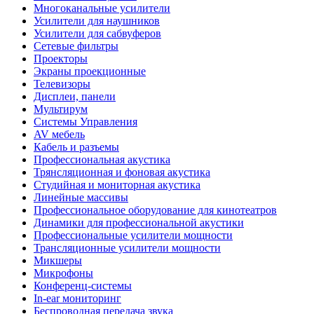
Многоканальные усилители
Усилители для наушников
Усилители для сабвуферов
Сетевые фильтры
Проекторы
Экраны проекционные
Телевизоры
Дисплеи, панели
Мультирум
Системы Управления
AV мебель
Кабель и разъемы
Профессиональная акустика
Трянсляционная и фоновая акустика
Студийная и мониторная акустика
Линейные массивы
Профессиональное оборудование для кинотеатров
Динамики для профессиональной акустики
Профессиональные усилители мощности
Трансляционные усилители мощности
Микшеры
Микрофоны
Конференц-системы
In-ear мониторинг
Беспроводная передача звука