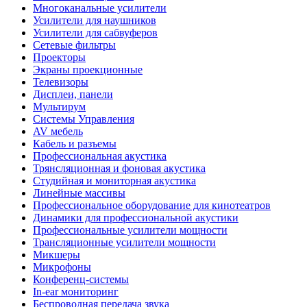
Многоканальные усилители
Усилители для наушников
Усилители для сабвуферов
Сетевые фильтры
Проекторы
Экраны проекционные
Телевизоры
Дисплеи, панели
Мультирум
Системы Управления
AV мебель
Кабель и разъемы
Профессиональная акустика
Трянсляционная и фоновая акустика
Студийная и мониторная акустика
Линейные массивы
Профессиональное оборудование для кинотеатров
Динамики для профессиональной акустики
Профессиональные усилители мощности
Трансляционные усилители мощности
Микшеры
Микрофоны
Конференц-системы
In-ear мониторинг
Беспроводная передача звука