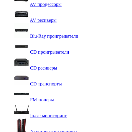
AV процессоры
AV ресиверы
Blu-Ray проигрыватели
CD проигрыватели
CD ресиверы
CD транспорты
FM тюнеры
In-ear мониторинг
Акустические системы