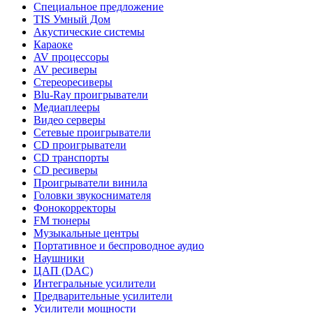
Специальное предложение
TIS Умный Дом
Акустические системы
Караоке
AV процессоры
AV ресиверы
Стереоресиверы
Blu-Ray проигрыватели
Медиаплееры
Видео серверы
Сетевые проигрыватели
CD проигрыватели
CD транспорты
CD ресиверы
Проигрыватели винила
Головки звукоснимателя
Фонокорректоры
FM тюнеры
Музыкальные центры
Портативное и беспроводное аудио
Наушники
ЦАП (DAC)
Интегральные усилители
Предварительные усилители
Усилители мощности