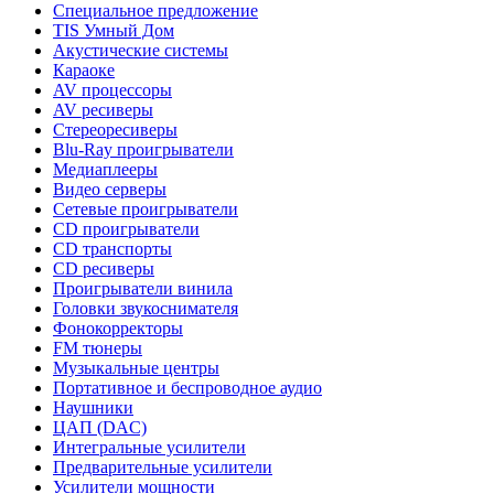
Специальное предложение
TIS Умный Дом
Акустические системы
Караоке
AV процессоры
AV ресиверы
Стереоресиверы
Blu-Ray проигрыватели
Медиаплееры
Видео серверы
Сетевые проигрыватели
CD проигрыватели
CD транспорты
CD ресиверы
Проигрыватели винила
Головки звукоснимателя
Фонокорректоры
FM тюнеры
Музыкальные центры
Портативное и беспроводное аудио
Наушники
ЦАП (DAC)
Интегральные усилители
Предварительные усилители
Усилители мощности