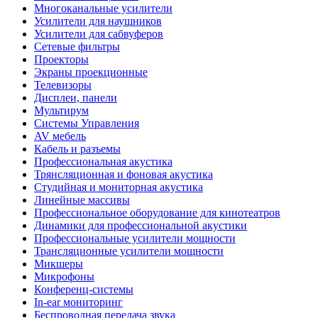
Многоканальные усилители
Усилители для наушников
Усилители для сабвуферов
Сетевые фильтры
Проекторы
Экраны проекционные
Телевизоры
Дисплеи, панели
Мультирум
Системы Управления
AV мебель
Кабель и разъемы
Профессиональная акустика
Трянсляционная и фоновая акустика
Студийная и мониторная акустика
Линейные массивы
Профессиональное оборудование для кинотеатров
Динамики для профессиональной акустики
Профессиональные усилители мощности
Трансляционные усилители мощности
Микшеры
Микрофоны
Конференц-системы
In-ear мониторинг
Беспроводная передача звука