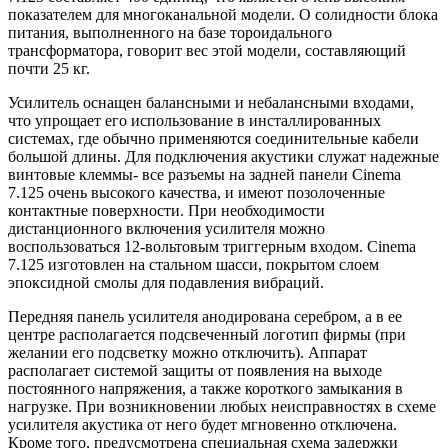
показателем для многоканальной модели. О солидности блока
питания, выполненного на базе тороидального
трансформатора, говорит вес этой модели, составляющий
почти 25 кг.
Усилитель оснащен балансными и небалансными входами,
что упрощает его использование в инсталлированных
системах, где обычно применяются соединительные кабели
большой длины. Для подключения акустики служат надежные
винтовые клеммы- все разъемы на задней панели Cinema
7.125 очень высокого качества, и имеют позолоченные
контактные поверхности. При необходимости
дистанционного включения усилителя можно
воспользоваться 12-вольтовым триггерным входом. Cinema
7.125 изготовлен на стальном шасси, покрытом слоем
эпоксидной смолы для подавления вибраций.
Передняя панель усилителя анодирована серебром, а в ее
центре располагается подсвеченный логотип фирмы (при
желании его подсветку можно отключить). Аппарат
располагает системой защиты от появления на выходе
постоянного напряжения, а также короткого замыкания в
нагрузке. При возникновении любых неисправностях в схеме
усилителя акустика от него будет мгновенно отключена.
Кроме того, предусмотрена специальная схема задержки