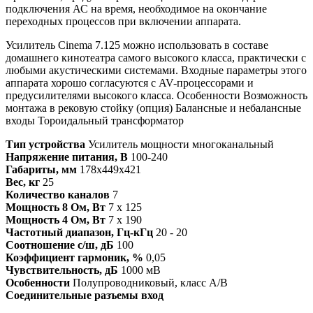
подключения АС на время, необходимое на окончание
переходных процессов при включении аппарата.
Усилитель Cinema 7.125 можно использовать в составе
домашнего кинотеатра самого высокого класса, практически с
любыми акустическими системами. Входные параметры этого
аппарата хорошо согласуются с AV-процессорами и
предусилителями высокого класса. Особенности Возможность
монтажа в рековую стойку (опция) Балансные и небалансные
входы Тороидальный трансформатор
Тип устройства
Усилитель мощности многоканальный
Напряжение питания, В
100-240
Габариты, мм
178х449х421
Вес, кг
25
Количество каналов
7
Мощность 8 Ом, Вт
7 x 125
Мощность 4 Ом, Вт
7 x 190
Частотный диапазон, Гц-кГц
20 - 20
Соотношение с/ш, дБ
100
Коэффициент гармоник, %
0,05
Чувствительность, дБ
1000 мВ
Особенности
Полупроводниковый, класс A/B
Соединительные разъемы вход