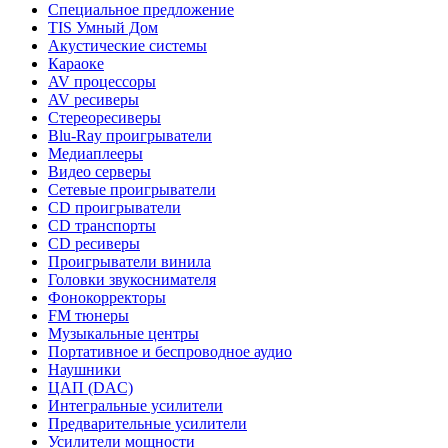
Специальное предложение
TIS Умный Дом
Акустические системы
Караоке
AV процессоры
AV ресиверы
Стереоресиверы
Blu-Ray проигрыватели
Медиаплееры
Видео серверы
Сетевые проигрыватели
CD проигрыватели
CD транспорты
CD ресиверы
Проигрыватели винила
Головки звукоснимателя
Фонокорректоры
FM тюнеры
Музыкальные центры
Портативное и беспроводное аудио
Наушники
ЦАП (DAC)
Интегральные усилители
Предварительные усилители
Усилители мощности