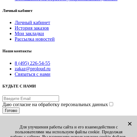
Личный кабинет
Личный кабинет
История заказов
Мои закладки
Рассылка новостей
Наши контакты
8 (495) 226-54-55
zakaz@proloud.ru
Связаться с нами
БУДЬТЕ С НАМИ
Даю согласие на обработку персональных данных
Готово
© PROLOUD.RU
✕
Для улучшения работы сайта и его взаимодействия с
Принимаем к оплате:
пользователями мы используем файлы cookie. Продолжая
Вы смотрели
1
работу с сайтом, Вы разрешаете использование cookie-файлов.