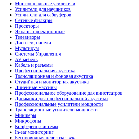
Многоканальные усилители
Усилители для наушников
Усилители для сабвуферов
Сетевые фильтры
Проекторы
Экраны проекционные
Телевизоры
Дисплеи, панели
Мультирум
Системы Управления
AV мебель
Кабель и разъемы
Профессиональная акустика
Трянсляционная и фоновая акустика
Студийная и мониторная акустика
Линейные массивы
Профессиональное оборудование для кинотеатров
Динамики для профессиональной акустики
Профессиональные усилители мощности
Трансляционные усилители мощности
Микшеры
Микрофоны
Конференц-системы
In-ear мониторинг
Беспроводная передача звука