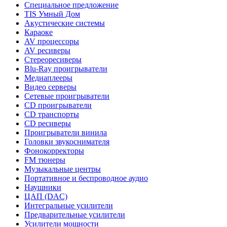
Специальное предложение
TIS Умный Дом
Акустические системы
Караоке
AV процессоры
AV ресиверы
Стереоресиверы
Blu-Ray проигрыватели
Медиаплееры
Видео серверы
Сетевые проигрыватели
CD проигрыватели
CD транспорты
CD ресиверы
Проигрыватели винила
Головки звукоснимателя
Фонокорректоры
FM тюнеры
Музыкальные центры
Портативное и беспроводное аудио
Наушники
ЦАП (DAC)
Интегральные усилители
Предварительные усилители
Усилители мощности