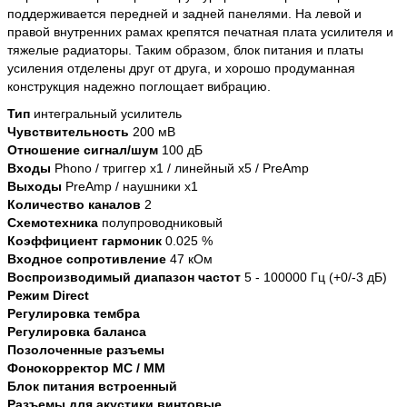
поддерживается передней и задней панелями. На левой и
правой внутренних рамах крепятся печатная плата усилителя и
тяжелые радиаторы. Таким образом, блок питания и платы
усиления отделены друг от друга, и хорошо продуманная
конструкция надежно поглощает вибрацию.
Тип
интегральный усилитель
Чувствительность
200 мВ
Отношение сигнал/шум
100 дБ
Входы
Phono / триггер x1 / линейный x5 / PreAmp
Выходы
PreAmp / наушники x1
Количество каналов
2
Схемотехника
полупроводниковый
Коэффициент гармоник
0.025 %
Входное сопротивление
47 кОм
Воспроизводимый диапазон частот
5 - 100000 Гц (+0/-3 дБ)
Режим Direct
Регулировка тембра
Регулировка баланса
Позолоченные разъемы
Фонокорректор MC / MM
Блок питания встроенный
Разъемы для акустики винтовые