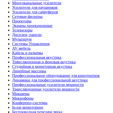
Многоканальные усилители
Усилители для наушников
Усилители для сабвуферов
Сетевые фильтры
Проекторы
Экраны проекционные
Телевизоры
Дисплеи, панели
Мультирум
Системы Управления
AV мебель
Кабель и разъемы
Профессиональная акустика
Трянсляционная и фоновая акустика
Студийная и мониторная акустика
Линейные массивы
Профессиональное оборудование для кинотеатров
Динамики для профессиональной акустики
Профессиональные усилители мощности
Трансляционные усилители мощности
Микшеры
Микрофоны
Конференц-системы
In-ear мониторинг
Беспроводная передача звука