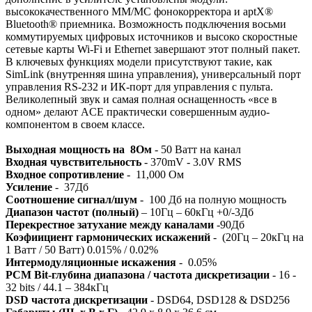
высококачественного ММ/MC фонокорректора и aptX®
Bluetooth® приемника. Возможность подключения восьми
коммутируемых цифровых источников и высоко скоростные
сетевые карты Wi-Fi и Ethernet завершают этот полный пакет.
В ключевых функциях модели присутствуют такие, как
SimLink (внутренняя шина управления), универсальный порт
управления RS-232 и ИК-порт для управления с пульта.
Великолепный звук и самая полная оснащенность «все в
одном» делают ACE практически совершенным аудио-
компонентом в своем классе.
Выходная мощность на 8Ом
- 50 Ватт на канал
Входная чувствительность
- 370mV - 3.0V RMS
Входное сопротивление
- 11,000 Ом
Усиление
- 37Дб
Соотношение сигнал/шум
- 100 Дб на полную мощность
Диапазон частот (полный)
– 10Гц – 60кГц +0/-3Дб
Перекрестное затухание между каналами
-90Дб
Коэфиициент гармонических искажений
- (20Гц – 20кГц на
1 Ватт / 50 Ватт) 0.015% / 0.02%
Интермодуляционные искажения
- 0.05%
PCM Bit-глубина диапазона / частота дискретизации
- 16 -
32 bits / 44.1 – 384кГц
DSD частота дискретизации
- DSD64, DSD128 & DSD256