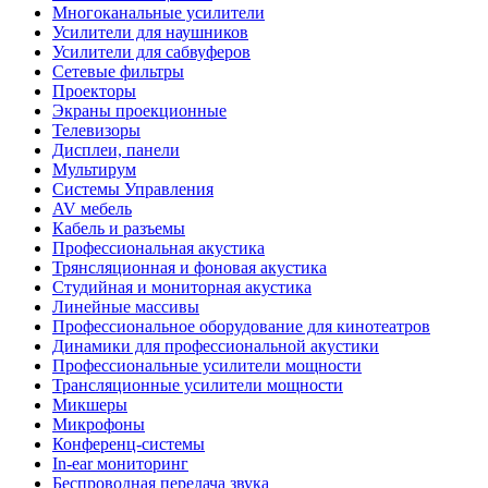
Многоканальные усилители
Усилители для наушников
Усилители для сабвуферов
Сетевые фильтры
Проекторы
Экраны проекционные
Телевизоры
Дисплеи, панели
Мультирум
Системы Управления
AV мебель
Кабель и разъемы
Профессиональная акустика
Трянсляционная и фоновая акустика
Студийная и мониторная акустика
Линейные массивы
Профессиональное оборудование для кинотеатров
Динамики для профессиональной акустики
Профессиональные усилители мощности
Трансляционные усилители мощности
Микшеры
Микрофоны
Конференц-системы
In-ear мониторинг
Беспроводная передача звука