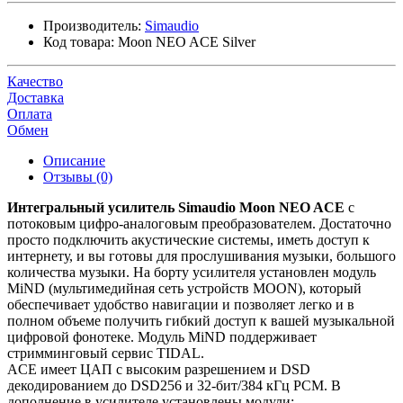
Производитель:
Simaudio
Код товара:
Moon NEO ACE Silver
Качество
Доставка
Оплата
Обмен
Описание
Отзывы (0)
Интегральный усилитель Simaudio Moon NEO ACE
с
потоковым цифро-аналоговым преобразователем. Достаточно
просто подключить акустические системы, иметь доступ к
интернету, и вы готовы для прослушивания музыки, большого
количества музыки. На борту усилителя установлен модуль
MiND (мультимедийная сеть устройств MOON), который
обеспечивает удобство навигации и позволяет легко и в
полном объеме получить гибкий доступ к вашей музыкальной
цифровой фонотеке. Модуль MiND поддерживает
стримминговый сервис TIDAL.
ACE имеет ЦАП с высоким разрешением и DSD
декодированием до DSD256 и 32-бит/384 кГц PCM. В
дополнение в усилителе установлены модули: