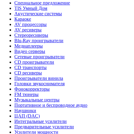
Специальное предложение
TIS Умный Дом
Акустические системы
Караоке
AV процессоры
AV ресиверы
Стереоресиверы
Blu-Ray проигрыватели
Медиаплееры
Видео серверы
Сетевые проигрыватели
CD проигрыватели
CD транспорты
CD ресиверы
Проигрыватели винила
Головки звукоснимателя
Фонокорректоры
FM тюнеры
Музыкальные центры
Портативное и беспроводное аудио
Наушники
ЦАП (DAC)
Интегральные усилители
Предварительные усилители
Усилители мощности