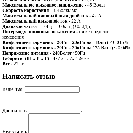
Максимальное выходное напряжение
- 45 Вольт
Скорость нарастания
- 35Вольт/ мс
Максимальный пиковый выходной ток
- 42 А
Максимальный выходной ток
- 22 А
Диапазон частот
- 10Гц – 100кГц (+0/-3Дб)
Интермодуляционные искажения
- ниже пределов
измерения
Коэффециент гармоник - 20Гц – 20кГц на 1 Ватт)
< 0.015%
Коэффециент гармоник - 20Гц – 20кГц на 175 Ватт)
< 0.04%
Напряжение питания
- 240Вольт / 50Гц
Габариты (Ш x В x Г)
- 477 x 137x 459 мм
Вес
- 27 кг
Написать отзыв
Ваше имя:
Достоинства:
Недостатки: