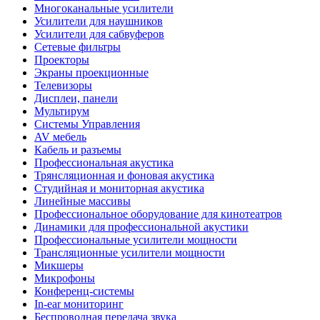
Многоканальные усилители
Усилители для наушников
Усилители для сабвуферов
Сетевые фильтры
Проекторы
Экраны проекционные
Телевизоры
Дисплеи, панели
Мультирум
Системы Управления
AV мебель
Кабель и разъемы
Профессиональная акустика
Трянсляционная и фоновая акустика
Студийная и мониторная акустика
Линейные массивы
Профессиональное оборудование для кинотеатров
Динамики для профессиональной акустики
Профессиональные усилители мощности
Трансляционные усилители мощности
Микшеры
Микрофоны
Конференц-системы
In-ear мониторинг
Беспроводная передача звука