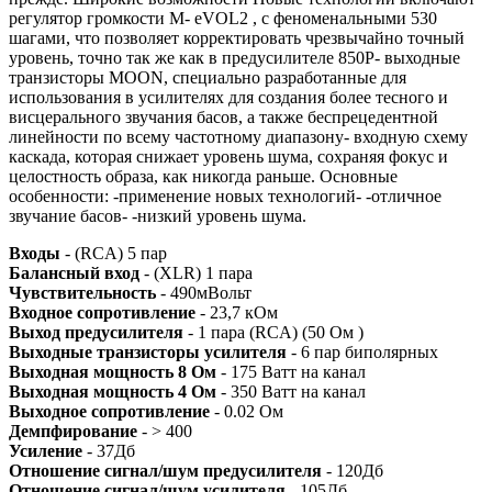
регулятор громкости M- eVOL2 , с феноменальными 530
шагами, что позволяет корректировать чрезвычайно точный
уровень, точно так же как в предусилителе 850P- выходные
транзисторы MOON, специально разработанные для
использования в усилителях для создания более тесного и
висцерального звучания басов, а также беспрецедентной
линейности по всему частотному диапазону- входную схему
каскада, которая снижает уровень шума, сохраняя фокус и
целостность образа, как никогда раньше. Основные
особенности: -применение новых технологий- -отличное
звучание басов- -низкий уровень шума.
Входы
- (RCA) 5 пар
Балансный вход
- (XLR) 1 пара
Чувствительность
- 490мВольт
Входное сопротивление
- 23,7 кОм
Выход предусилителя
- 1 пара (RCA) (50 Ом )
Выходные транзисторы усилителя
- 6 пар биполярных
Выходная мощность 8 Ом
- 175 Ватт на канал
Выходная мощность 4 Ом
- 350 Ватт на канал
Выходное сопротивление
- 0.02 Ом
Демпфирование
- > 400
Усиление
- 37Дб
Отношение сигнал/шум предусилителя
- 120Дб
Отношение сигнал/шум усилителя
- 105Дб