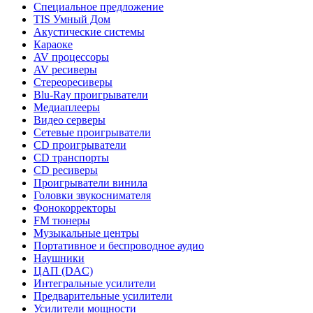
Специальное предложение
TIS Умный Дом
Акустические системы
Караоке
AV процессоры
AV ресиверы
Стереоресиверы
Blu-Ray проигрыватели
Медиаплееры
Видео серверы
Сетевые проигрыватели
CD проигрыватели
CD транспорты
CD ресиверы
Проигрыватели винила
Головки звукоснимателя
Фонокорректоры
FM тюнеры
Музыкальные центры
Портативное и беспроводное аудио
Наушники
ЦАП (DAC)
Интегральные усилители
Предварительные усилители
Усилители мощности