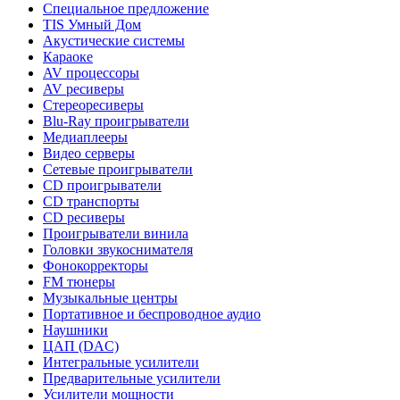
Специальное предложение
TIS Умный Дом
Акустические системы
Караоке
AV процессоры
AV ресиверы
Стереоресиверы
Blu-Ray проигрыватели
Медиаплееры
Видео серверы
Сетевые проигрыватели
CD проигрыватели
CD транспорты
CD ресиверы
Проигрыватели винила
Головки звукоснимателя
Фонокорректоры
FM тюнеры
Музыкальные центры
Портативное и беспроводное аудио
Наушники
ЦАП (DAC)
Интегральные усилители
Предварительные усилители
Усилители мощности