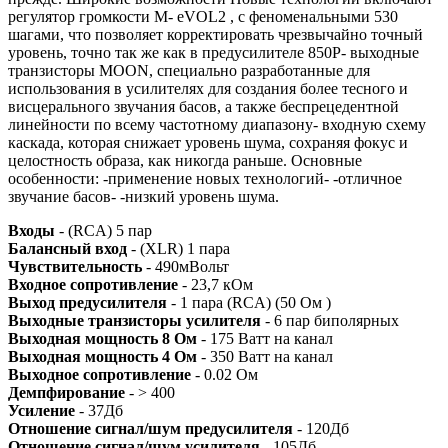
регулятор громкости M- eVOL2 , с феноменальными 530
шагами, что позволяет корректировать чрезвычайно точный
уровень, точно так же как в предусилителе 850P- выходные
транзисторы MOON, специально разработанные для
использования в усилителях для создания более тесного и
висцерального звучания басов, а также беспрецедентной
линейности по всему частотному диапазону- входную схему
каскада, которая снижает уровень шума, сохраняя фокус и
целостность образа, как никогда раньше. Основные
особенности: -применение новых технологий- -отличное
звучание басов- -низкий уровень шума.
Входы
- (RCA) 5 пар
Балансный вход
- (XLR) 1 пара
Чувствительность
- 490мВольт
Входное сопротивление
- 23,7 кОм
Выход предусилителя
- 1 пара (RCA) (50 Ом )
Выходные транзисторы усилителя
- 6 пар биполярных
Выходная мощность 8 Ом
- 175 Ватт на канал
Выходная мощность 4 Ом
- 350 Ватт на канал
Выходное сопротивление
- 0.02 Ом
Демпфирование
- > 400
Усиление
- 37Дб
Отношение сигнал/шум предусилителя
- 120Дб
Отношение сигнал/шум усилителя
- 105Дб