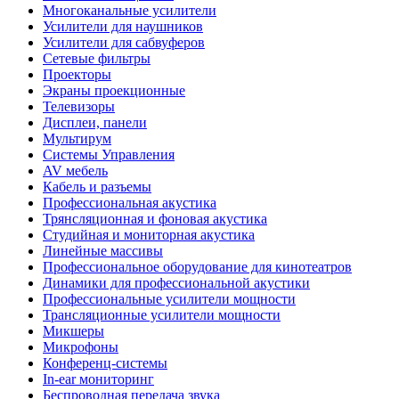
Многоканальные усилители
Усилители для наушников
Усилители для сабвуферов
Сетевые фильтры
Проекторы
Экраны проекционные
Телевизоры
Дисплеи, панели
Мультирум
Системы Управления
AV мебель
Кабель и разъемы
Профессиональная акустика
Трянсляционная и фоновая акустика
Студийная и мониторная акустика
Линейные массивы
Профессиональное оборудование для кинотеатров
Динамики для профессиональной акустики
Профессиональные усилители мощности
Трансляционные усилители мощности
Микшеры
Микрофоны
Конференц-системы
In-ear мониторинг
Беспроводная передача звука