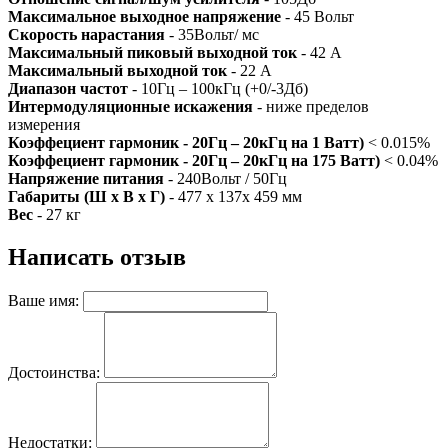
Максимальное выходное напряжение
- 45 Вольт
Скорость нарастания
- 35Вольт/ мс
Максимальный пиковый выходной ток
- 42 А
Максимальный выходной ток
- 22 А
Диапазон частот
- 10Гц – 100кГц (+0/-3Дб)
Интермодуляционные искажения
- ниже пределов
измерения
Коэффециент гармоник - 20Гц – 20кГц на 1 Ватт)
< 0.015%
Коэффециент гармоник - 20Гц – 20кГц на 175 Ватт)
< 0.04%
Напряжение питания
- 240Вольт / 50Гц
Габариты (Ш x В x Г)
- 477 x 137x 459 мм
Вес
- 27 кг
Написать отзыв
Ваше имя:
Достоинства:
Недостатки: