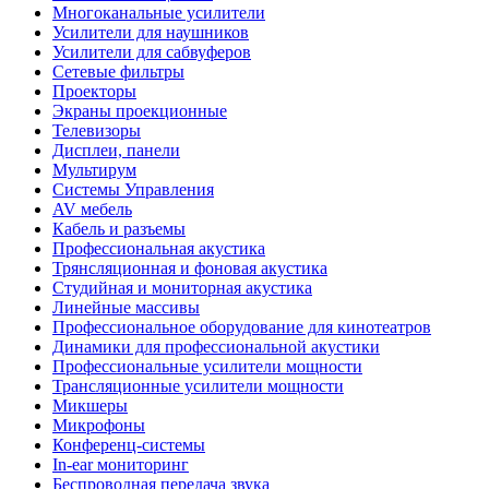
Многоканальные усилители
Усилители для наушников
Усилители для сабвуферов
Сетевые фильтры
Проекторы
Экраны проекционные
Телевизоры
Дисплеи, панели
Мультирум
Системы Управления
AV мебель
Кабель и разъемы
Профессиональная акустика
Трянсляционная и фоновая акустика
Студийная и мониторная акустика
Линейные массивы
Профессиональное оборудование для кинотеатров
Динамики для профессиональной акустики
Профессиональные усилители мощности
Трансляционные усилители мощности
Микшеры
Микрофоны
Конференц-системы
In-ear мониторинг
Беспроводная передача звука