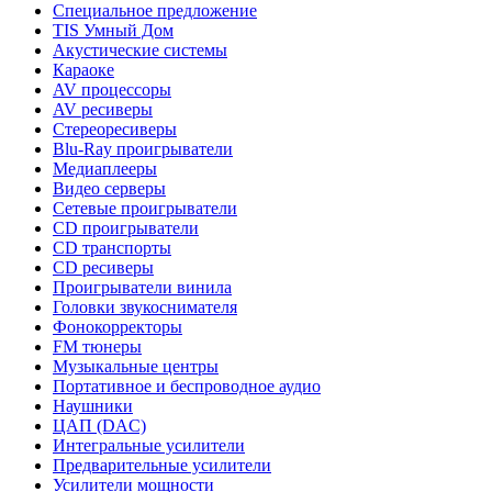
Специальное предложение
TIS Умный Дом
Акустические системы
Караоке
AV процессоры
AV ресиверы
Стереоресиверы
Blu-Ray проигрыватели
Медиаплееры
Видео серверы
Сетевые проигрыватели
CD проигрыватели
CD транспорты
CD ресиверы
Проигрыватели винила
Головки звукоснимателя
Фонокорректоры
FM тюнеры
Музыкальные центры
Портативное и беспроводное аудио
Наушники
ЦАП (DAC)
Интегральные усилители
Предварительные усилители
Усилители мощности