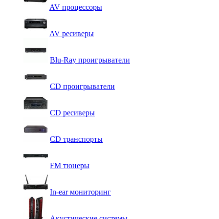
AV процессоры
AV ресиверы
Blu-Ray проигрыватели
CD проигрыватели
CD ресиверы
CD транспорты
FM тюнеры
In-ear мониторинг
Акустические системы