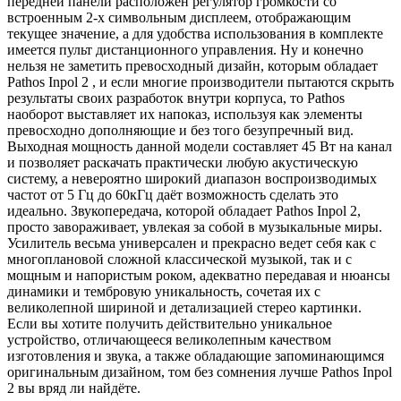
передней панели расположен регулятор громкости со
встроенным 2-х символьным дисплеем, отображающим
текущее значение, а для удобства использования в комплекте
имеется пульт дистанционного управления. Ну и конечно
нельзя не заметить превосходный дизайн, которым обладает
Pathos Inpol 2 , и если многие производители пытаются скрыть
результаты своих разработок внутри корпуса, то Pathos
наоборот выставляет их напоказ, используя как элементы
превосходно дополняющие и без того безупречный вид.
Выходная мощность данной модели составляет 45 Вт на канал
и позволяет раскачать практически любую акустическую
систему, а невероятно широкий диапазон воспроизводимых
частот от 5 Гц до 60кГц даёт возможность сделать это
идеально. Звукопередача, которой обладает Pathos Inpol 2,
просто завораживает, увлекая за собой в музыкальные миры.
Усилитель весьма универсален и прекрасно ведет себя как с
многоплановой сложной классической музыкой, так и с
мощным и напористым роком, адекватно передавая и нюансы
динамики и тембровую уникальность, сочетая их с
великолепной шириной и детализацией стерео картинки.
Если вы хотите получить действительно уникальное
устройство, отличающееся великолепным качеством
изготовления и звука, а также обладающие запоминающимся
оригинальным дизайном, том без сомнения лучше Pathos Inpol
2 вы вряд ли найдёте.