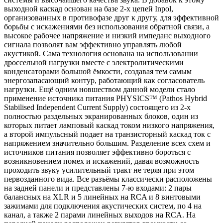
выходной каскад основан на базе 2-х цепей Inpol,
организованных в противофазе друг к другу, для эффективной
борьбы с искажениями без использования обратной связи, а
высокое рабочее напряжение и низкий импеданс выходного
сигнала позволят вам эффективно управлять любой
акустикой. Сама технология основана на использовании
дроссельной нагрузки вместе с электролитическими
конденсаторами большой ёмкости, создавая тем самым
энергозапасающий контур, работающий как согласователь
нагрузки. Ещё одним новшеством данной модели стало
применение источника питания PHYSICS™ (Pathos Hybrid
Stabilised Independent Current Supply) состоящего из 2-х
полностью раздельных экранированных блоков, один из
которых питает ламповый каскад током низкого напряжения,
а второй импульсный подает на транзисторный каскад ток с
напряжением значительно большим. Разделение всех схем и
источников питания позволяет эффективно бороться с
возникновением помех и искажений, давая возможность
проходить звуку усилительный тракт не теряя при этом
первозданного вида. Все разъёмы классически расположены
на задней панели и представлены 7-ю входами: 2 пары
балансных на XLR и 5 линейных на RCA и 8 винтовыми
зажимами для подключения акустических систем, по 4 на
канал, а также 2 парами линейных выходов на RCA. На