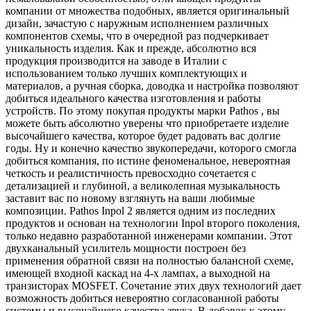
компании от множества подобных, является оригинальный
дизайн, зачастую с наружным исполнением различных
компонентов схемы, что в очередной раз подчеркивает
уникальность изделия. Как и прежде, абсолютно вся
продукция производится на заводе в Италии с
использованием только лучших комплектующих и
материалов, а ручная сборка, доводка и настройка позволяют
добиться идеального качества изготовления и работы
устройств. По этому покупая продукты марки Pathos , вы
можете быть абсолютно уверены что приобретаете изделие
высочайшего качества, которое будет радовать вас долгие
годы. Ну и конечно качество звукопередачи, которого смогла
добиться компания, по истине феноменальное, невероятная
четкость и реалистичность превосходно сочетается с
детализацией и глубиной, а великолепная музыкальность
заставит вас по новому взглянуть на ваши любимые
композиции. Pathos Inpol 2 является одним из последних
продуктов и основан на технологии Inpol второго поколения,
только недавно разработанной инженерами компании. Этот
двухканальный усилитель мощности построен без
применения обратной связи на полностью балансной схеме,
имеющей входной каскад на 4-х лампах, а выходной на
транзисторах MOSFET. Сочетание этих двух технологий дает
возможность добиться невероятно согласованной работы
системы и высочайшего качества звука. В добавок к этому