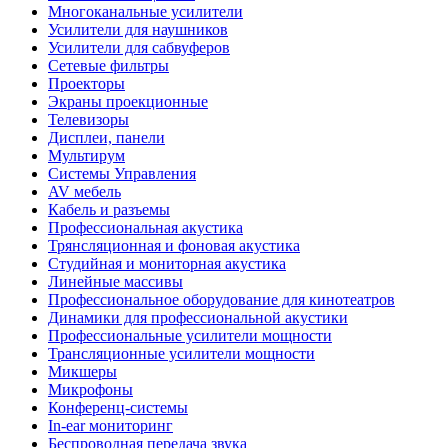
Многоканальные усилители
Усилители для наушников
Усилители для сабвуферов
Сетевые фильтры
Проекторы
Экраны проекционные
Телевизоры
Дисплеи, панели
Мультирум
Системы Управления
AV мебель
Кабель и разъемы
Профессиональная акустика
Трянсляционная и фоновая акустика
Студийная и мониторная акустика
Линейные массивы
Профессиональное оборудование для кинотеатров
Динамики для профессиональной акустики
Профессиональные усилители мощности
Трансляционные усилители мощности
Микшеры
Микрофоны
Конференц-системы
In-ear мониторинг
Беспроводная передача звука