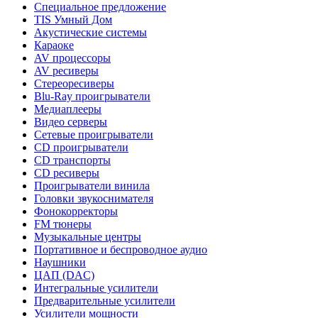
Специальное предложение
TIS Умный Дом
Акустические системы
Караоке
AV процессоры
AV ресиверы
Стереоресиверы
Blu-Ray проигрыватели
Медиаплееры
Видео серверы
Сетевые проигрыватели
CD проигрыватели
CD транспорты
CD ресиверы
Проигрыватели винила
Головки звукоснимателя
Фонокорректоры
FM тюнеры
Музыкальные центры
Портативное и беспроводное аудио
Наушники
ЦАП (DAC)
Интегральные усилители
Предварительные усилители
Усилители мощности