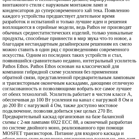
винтажного стиля с наружным монтажом ламп и
конденсаторов до суперсовременного хай тека. Появлению
каждого устройства предшествует длительное время
разработок и испытаний и только лучшие идеи и решения
воплощаются в серийные модели, ведь Pathos не производят
обычных среднестатистических изделий, только уникальные
продукты, способные привнести в мир звука что-то новое, а
благодаря нестандартным дизайнерским решениям их смело
можно ставить в один ряд с произведениями современного
искусства. Одним из последних таких устройств и стал,
появившийся сравнительно недавно, интегральный усилитель
Pathos Ethos. Pathos Ethos основан на классической для
компании гибридной схеме усиления без применения
обратной связи, представленной предварительным ламповым
и транзисторным оконечным каскадами, дающими отличную
согласованность и позволяющими вобрать все самое лучшее
от обеих технологий. Усилитель работает в чистом классе А,
обеспечивая до 100 Вт усиления на канал с нагрузкой 8 Ом и
до 200 Вт с нагрузкой 4 Ом, также доступно мостовое
подключение, позволяя добиться уже целых 270 Вт.
Предварительный каскад организован на базе балансной
схемы с 2-мя лампами 6922 ECC 88, а оконечный разработан
по системе двойного моно, реализованного при помощи
MOSFET транзисторов. Питание для входного каскада и
обоих моно схем выходного организовано раздельно, что дает