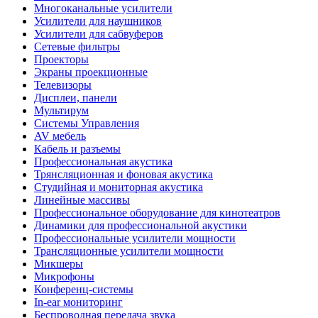
Многоканальные усилители
Усилители для наушников
Усилители для сабвуферов
Сетевые фильтры
Проекторы
Экраны проекционные
Телевизоры
Дисплеи, панели
Мультирум
Системы Управления
AV мебель
Кабель и разъемы
Профессиональная акустика
Трянсляционная и фоновая акустика
Студийная и мониторная акустика
Линейные массивы
Профессиональное оборудование для кинотеатров
Динамики для профессиональной акустики
Профессиональные усилители мощности
Трансляционные усилители мощности
Микшеры
Микрофоны
Конференц-системы
In-ear мониторинг
Беспроводная передача звука