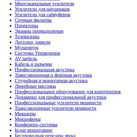
Многоканальные усилители
Усилители для наушников
Усилители для сабвуферов
Сетевые фильтры
Проекторы
Экраны проекционные
Телевизоры
Дисплеи, панели
Мультирум
Системы Управления
AV мебель
Кабель и разъемы
Профессиональная акустика
Трянсляционная и фоновая акустика
Студийная и мониторная акустика
Линейные массивы
Профессиональное оборудование для кинотеатров
Динамики для профессиональной акустики
Профессиональные усилители мощности
Трансляционные усилители мощности
Микшеры
Микрофоны
Конференц-системы
In-ear мониторинг
Беспроводная передача звука