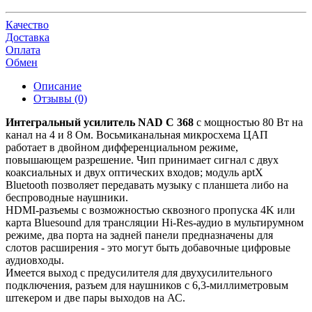
Качество
Доставка
Оплата
Обмен
Описание
Отзывы (0)
Интегральный усилитель NAD C 368
с мощностью 80 Вт на
канал на 4 и 8 Ом. Восьмиканальная микросхема ЦАП
работает в двойном дифференциальном режиме,
повышающем разрешение. Чип принимает сигнал с двух
коаксиальных и двух оптических входов; модуль aptX
Bluetooth позволяет передавать музыку с планшета либо на
беспроводные наушники.
HDMI-разъемы с возможностью сквозного пропуска 4K или
карта Bluesound для трансляции Hi-Res-аудио в мультирумном
режиме, два порта на задней панели предназначены для
слотов расширения - это могут быть добавочные цифровые
аудиовходы.
Имеется выход с предусилителя для двухусилительного
подключения, разъем для наушников с 6,3-миллиметровым
штекером и две пары выходов на АС.