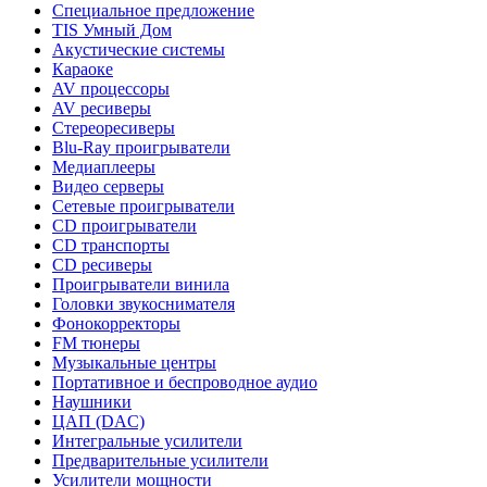
Специальное предложение
TIS Умный Дом
Акустические системы
Караоке
AV процессоры
AV ресиверы
Стереоресиверы
Blu-Ray проигрыватели
Медиаплееры
Видео серверы
Сетевые проигрыватели
CD проигрыватели
CD транспорты
CD ресиверы
Проигрыватели винила
Головки звукоснимателя
Фонокорректоры
FM тюнеры
Музыкальные центры
Портативное и беспроводное аудио
Наушники
ЦАП (DAC)
Интегральные усилители
Предварительные усилители
Усилители мощности