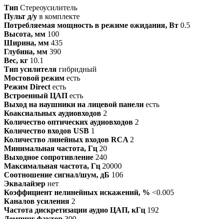
Тип
Стереоусилитель
Пульт д/у
в комплекте
Потребляемая мощность в режиме ожидания, Вт
0.5
Высота, мм
100
Ширина, мм
435
Глубина, мм
390
Вес, кг
10.1
Тип усилителя
гибридный
Мостовой режим
есть
Режим Direct
есть
Встроенный ЦАП
есть
Выход на наушники на лицевой панели
есть
Коаксиальных аудиовходов
2
Количество оптических аудиовходов
2
Количество входов USB
1
Количество линейных входов RCA
2
Минимальная частота, Гц
20
Выходное сопротивление
240
Максимальная частота, Гц
20000
Соотношение сигнал/шум, дБ
106
Эквалайзер
нет
Коэффициент нелинейных искажений, %
<0.005
Каналов усиления
2
Частота дискретизации аудио ЦАП, кГц
192
Демпинг фактор
300