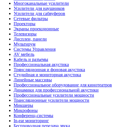
Многоканальные усилители
Усилители для наушников
Усилители для сабвуферов
Сетевые фильтры
Проекторы
Экраны проекционные
Телевизоры
Дисплеи, панели
Мультирум
Системы Управления
AV мебель
Кабель и разъемы
Профессиональная акустика
Трянсляционная и фоновая акустика
Студийная и мониторная акустика
Линейные массивы
Профессиональное оборудование для кинотеатров
Динамики для профессиональной акустики
Профессиональные усилители мощности
Трансляционные усилители мощности
Микшеры
Микрофоны
Конференц-системы
In-ear мониторинг
Беспроводная передача звука