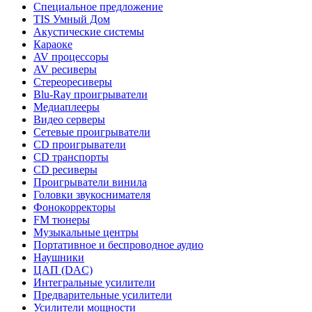
Специальное предложение
TIS Умный Дом
Акустические системы
Караоке
AV процессоры
AV ресиверы
Стереоресиверы
Blu-Ray проигрыватели
Медиаплееры
Видео серверы
Сетевые проигрыватели
CD проигрыватели
CD транспорты
CD ресиверы
Проигрыватели винила
Головки звукоснимателя
Фонокорректоры
FM тюнеры
Музыкальные центры
Портативное и беспроводное аудио
Наушники
ЦАП (DAC)
Интегральные усилители
Предварительные усилители
Усилители мощности