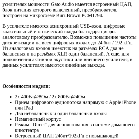
усилителях мощности Gato Audio имеется встроенный ЦАП,
блок питания которого выделенный, преобразователь
построен на микросхеме Burr-Brown PCM1794.
В усилителе имеются асинхронный USB-вход, цифровые
коаксиальный и оптический входы благодаря цифро-
аналоговому преобразователю. Возможно повышение частоты
дискретизации на всех цифровых входах до 24 бит / 192 кГц.
Из аналоговых входов имеются: на разъёмах RCA два не
балансных и на разъёмах XLR один балансный. А еще, для
подключения активной акустики или внешнего усилителя, в
данных усилителях имеются линейные выходы.
Особенности модели:
2x 400Вт@8Ом / 2x 800Вт@4Ом
Прием цифрового аудиопотока напрямую с Apple iPhone
или iPad
Два небалансных и один балансный входы
Немагнитный корпус
Режим "Direct" для использования в системе домашнего
кинотеатра
Встроенный ЦАП 24бит/192кГц с повышающей