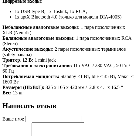
Цифровые входы:
1x USB type B, 1x Toslink, 1x RCA,
1x aptX Bluetooth 4.0 (только для модели DIA-400S)
Небалансные аналоговые выходы:
1 пара позолоченных
XLR (Neutrik)
Балансные аналоговые выходы:
1 пара позолоченных RCA
(Stereo)
Акустические выходы:
2 пары позолоченных терминалов
(safety banana)
Триггер, 12 В:
1 mini jack
Требования к электропитанию:
115 VAC / 230 VAC, 50 Гц /
60 Гц
Потребляемая мощность:
Standby <1 Вт, Idle < 35 Вт, Макс. <
1600 Вт
Размеры (ШхВхГ):
325 х 105 х 420 мм /12.8 x 4.1 x 16.5 “
Вес:
13 кг
Написать отзыв
Ваше имя: