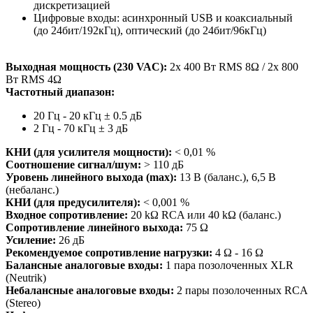
дискретизацией
Цифровые входы: асинхронный USB и коаксиальный
(до 24бит/192кГц), оптический (до 24бит/96кГц)
Выходная мощность (230 VAC):
2x 400 Вт RMS 8Ω / 2x 800
Вт RMS 4Ω
Частотный диапазон:
20 Гц - 20 кГц ± 0.5 дБ
2 Гц - 70 кГц ± 3 дБ
КНИ (для усилителя мощности):
< 0,01 %
Соотношение сигнал/шум:
> 110 дБ
Уровень линейного выхода (max):
13 В (баланс.), 6,5 В
(небаланс.)
КНИ (для предусилителя):
< 0,001 %
Входное сопротивление:
20 kΩ RCA или 40 kΩ (баланс.)
Сопротивление линейного выхода:
75 Ω
Усиление:
26 дБ
Рекомендуемое сопротивление нагрузки:
4 Ω - 16 Ω
Балансные аналоговые входы:
1 пара позолоченных XLR
(Neutrik)
Небалансные аналоговые входы:
2 пары позолоченных RCA
(Stereo)