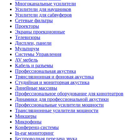
Многоканальные усилители
Усилители для наушников
Усилители для сабвуферов
Сетевые фильтры
Проекторы
Экраны проекционные
Телевизоры
Дисплеи, панели
Мультирум
Системы Управления
AV мебель
Кабель и разъемы
Профессиональная акустика
Трянсляционная и фоновая акустика
Студийная и мониторная акустика
Линейные массивы
Профессиональное оборудование для кинотеатров
Динамики для профессиональной акустики
Профессиональные усилители мощности
Трансляционные усилители мощности
Микшеры
Микрофоны
Конференц-системы
In-ear мониторинг
Беспроводная передача звука