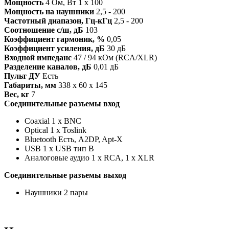
Мощность
4 Ом, Вт
1 х 100
Мощность на наушники
2,5 - 200
Частотный диапазон, Гц-кГц
2,5 - 200
Соотношение с/ш, дБ
103
Коэффициент гармоник, %
0,05
Коэффициент усиления, дБ
30 дБ
Входной импеданс
47 / 94 кОм (RCA/XLR)
Разделение каналов, дБ
0,01 дБ
Пульт ДУ
Есть
Габариты, мм
338 х 60 х 145
Вес, кг
7
Соединительные разъемы вход
Coaxial
1 х BNC
Optical
1 х Toslink
Bluetooth
Есть, A2DP, Apt-X
USB
1 х USB тип В
Аналоговые аудио
1 x RCA, 1 x XLR
Соединительные разъемы выход
Наушники
2 пары