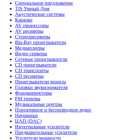
Специальное предложение
TIS Умный Дом
Акустические системы
Караоке
AV процессоры
AV ресиверы
Стереоресиверы
Blu-Ray проигрыватели
Медиаплееры
Видео серверы
Сетевые проигрыватели
CD проигрыватели
CD транспорты
CD ресиверы
Проигрыватели винила
Головки звукоснимателя
Фонокорректоры
FM тюнеры
Музыкальные центры
Портативное и беспроводное аудио
Наушники
ЦАП (DAC)
Интегральные усилители
Предварительные усилители
Усилители мощности