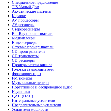
Специальное предложение
TIS Умный Дом
Акустические системы
Караоке
AV процессоры
AV ресиверы
Стереоресиверы
Blu-Ray проигрыватели
Медиаплееры
Видео серверы
Сетевые проигрыватели
CD проигрыватели
CD транспорты
CD ресиверы
Проигрыватели винила
Головки звукоснимателя
Фонокорректоры
FM тюнеры
Музыкальные центры
Портативное и беспроводное аудио
Наушники
ЦАП (DAC)
Интегральные усилители
Предварительные усилители
Усилители мощности