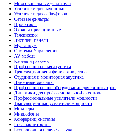
Многоканальные усилители
Усилители для наушников
Усилители для сабвуферов
Сетевые фильтры
Проекторы
Экраны проекционные
Телевизоры
Дисплеи, панели
Мультирум
Системы Управления
AV мебель
Кабель и разъемы
Профессиональная акустика
Трянсляционная и фоновая акустика
Студийная и мониторная акустика
Линейные массивы
Профессиональное оборудование для кинотеатров
Динамики для профессиональной акустики
Профессиональные усилители мощности
Трансляционные усилители мощности
Микшеры
Микрофоны
Конференц-системы
In-ear мониторинг
Беспроводная передача звука