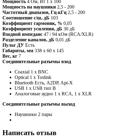
Мощность
4 Ом, Вт
1 х 100
Мощность на наушники
2,5 - 200
Частотный диапазон, Гц-кГц
2,5 - 200
Соотношение с/ш, дБ
103
Коэффициент гармоник, %
0,05
Коэффициент усиления, дБ
30 дБ
Входной импеданс
47 / 94 кОм (RCA/XLR)
Разделение каналов, дБ
0,01 дБ
Пульт ДУ
Есть
Габариты, мм
338 х 60 х 145
Вес, кг
7
Соединительные разъемы вход
Coaxial
1 х BNC
Optical
1 х Toslink
Bluetooth
Есть, A2DP, Apt-X
USB
1 х USB тип В
Аналоговые аудио
1 x RCA, 1 x XLR
Соединительные разъемы выход
Наушники
2 пары
Написать отзыв