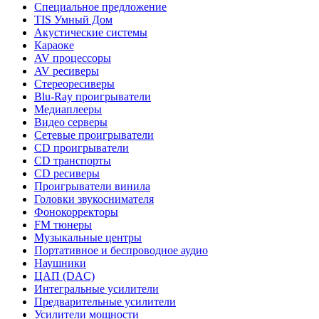
Специальное предложение
TIS Умный Дом
Акустические системы
Караоке
AV процессоры
AV ресиверы
Стереоресиверы
Blu-Ray проигрыватели
Медиаплееры
Видео серверы
Сетевые проигрыватели
CD проигрыватели
CD транспорты
CD ресиверы
Проигрыватели винила
Головки звукоснимателя
Фонокорректоры
FM тюнеры
Музыкальные центры
Портативное и беспроводное аудио
Наушники
ЦАП (DAC)
Интегральные усилители
Предварительные усилители
Усилители мощности