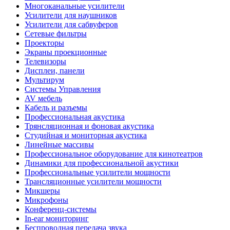
Многоканальные усилители
Усилители для наушников
Усилители для сабвуферов
Сетевые фильтры
Проекторы
Экраны проекционные
Телевизоры
Дисплеи, панели
Мультирум
Системы Управления
AV мебель
Кабель и разъемы
Профессиональная акустика
Трянсляционная и фоновая акустика
Студийная и мониторная акустика
Линейные массивы
Профессиональное оборудование для кинотеатров
Динамики для профессиональной акустики
Профессиональные усилители мощности
Трансляционные усилители мощности
Микшеры
Микрофоны
Конференц-системы
In-ear мониторинг
Беспроводная передача звука