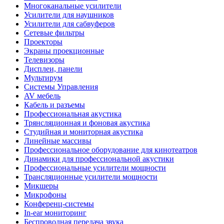
Многоканальные усилители
Усилители для наушников
Усилители для сабвуферов
Сетевые фильтры
Проекторы
Экраны проекционные
Телевизоры
Дисплеи, панели
Мультирум
Системы Управления
AV мебель
Кабель и разъемы
Профессиональная акустика
Трянсляционная и фоновая акустика
Студийная и мониторная акустика
Линейные массивы
Профессиональное оборудование для кинотеатров
Динамики для профессиональной акустики
Профессиональные усилители мощности
Трансляционные усилители мощности
Микшеры
Микрофоны
Конференц-системы
In-ear мониторинг
Беспроводная передача звука