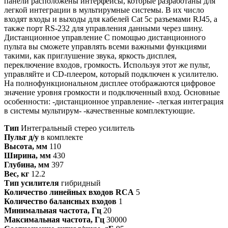
панели расположены интерфейсы, которые разработаны для
легкой интеграции в мультирумные системы. В их число
входят входы и выходы для кабелей Cat 5с разъемами RJ45, а
также порт RS-232 для управления данными через шину.
Дистанционное управление С помощью дистанционного
пульта вы сможете управлять всеми важными функциями
такими, как приглушение звука, яркость дисплея,
переключение входов, громкость. Используя этот же пульт,
управляйте и CD-плеером, который подключен к усилителю.
На полнофункциональном дисплее отображаются цифровое
значение уровня громкости и подключенный вход. Основные
особенности: -дистанционное управление- -легкая интеграция
в системы мультирум- -качественные комплектующие.
Тип
Интегральный стерео усилитель
Пульт д/у
в комплекте
Высота, мм
110
Ширина, мм
430
Глубина, мм
397
Вес, кг
12.2
Тип усилителя
гибридный
Количество линейных входов RCA
5
Количество балансных входов
1
Минимальная частота, Гц
20
Максимальная частота, Гц
30000