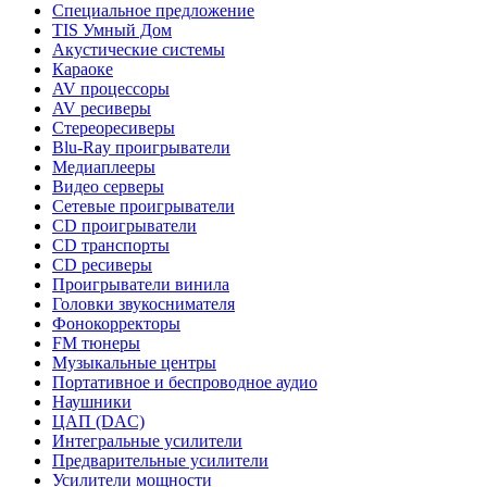
Специальное предложение
TIS Умный Дом
Акустические системы
Караоке
AV процессоры
AV ресиверы
Стереоресиверы
Blu-Ray проигрыватели
Медиаплееры
Видео серверы
Сетевые проигрыватели
CD проигрыватели
CD транспорты
CD ресиверы
Проигрыватели винила
Головки звукоснимателя
Фонокорректоры
FM тюнеры
Музыкальные центры
Портативное и беспроводное аудио
Наушники
ЦАП (DAC)
Интегральные усилители
Предварительные усилители
Усилители мощности