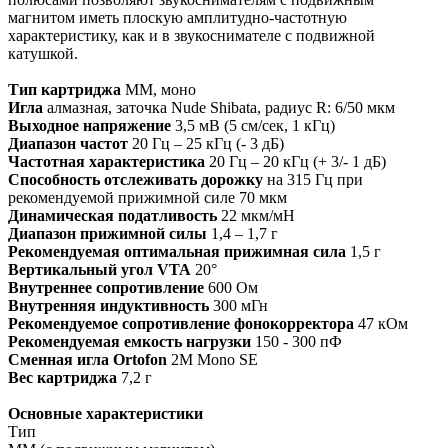
магнитом иметь плоскую амплитудно-частотную
характеристику, как и в звукоснимателе с подвижной
катушкой.
Тип картриджа
MM, моно
Игла
алмазная, заточка Nude Shibata, радиус R: 6/50 мкм
Выходное напряжение
3,5 мВ (5 см/сек, 1 кГц)
Диапазон частот
20 Гц – 25 кГц (- 3 дБ)
Частотная характеристика
20 Гц – 20 кГц (+ 3/- 1 дБ)
Способность отслеживать дорожку
на 315 Гц при
рекомендуемой прижимной силе
70 мкм
Динамическая податливость
22 мкм/мН
Диапазон прижимной силы
1,4 – 1,7 г
Рекомендуемая оптимальная прижимная сила
1,5 г
Вертикальный угол VTA
20°
Внутреннее сопротивление
600 Ом
Внутренняя индуктивность
300 мГн
Рекомендуемое сопротивление фонокорректора
47 кОм
Рекомендуемая емкость нагрузки
150 - 300 пФ
Сменная игла
Ortofon
2M Mono SE
Вес картриджа
7,2 г
Основные характеристики
Тип