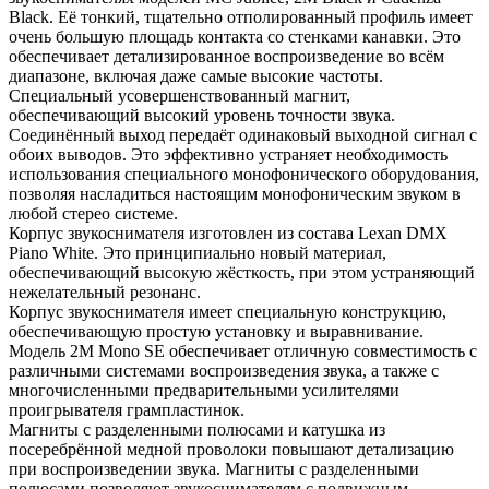
Black. Её тонкий, тщательно отполированный профиль имеет
очень большую площадь контакта со стенками канавки. Это
обеспечивает детализированное воспроизведение во всём
диапазоне, включая даже самые высокие частоты.
Специальный усовершенствованный магнит,
обеспечивающий высокий уровень точности звука.
Соединённый выход передаёт одинаковый выходной сигнал с
обоих выводов. Это эффективно устраняет необходимость
использования специального монофонического оборудования,
позволяя насладиться настоящим монофоническим звуком в
любой стерео системе.
Корпус звукоснимателя изготовлен из состава Lexan DMX
Piano White. Это принципиально новый материал,
обеспечивающий высокую жёсткость, при этом устраняющий
нежелательный резонанс.
Корпус звукоснимателя имеет специальную конструкцию,
обеспечивающую простую установку и выравнивание.
Модель 2M Mono SE обеспечивает отличную совместимость с
различными системами воспроизведения звука, а также с
многочисленными предварительными усилителями
проигрывателя грампластинок.
Магниты с разделенными полюсами и катушка из
посеребрённой медной проволоки повышают детализацию
при воспроизведении звука. Магниты с разделенными
полюсами позволяют звукоснимателям с подвижным