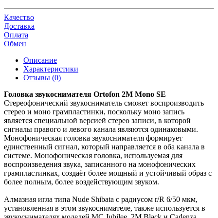
Качество
Доставка
Оплата
Обмен
Описание
Характеристики
Отзывы (0)
Головка звукоснимателя Ortofon 2M Mono SE
Стереофонический звукосниматель сможет воспроизводить
стерео и моно грампластинки, поскольку моно запись
является специальной версией стерео записи, в которой
сигналы правого и левого канала являются одинаковыми.
Монофоническая головка звукоснимателя формирует
единственный сигнал, который направляется в оба канала в
системе. Монофоническая головка, используемая для
воспроизведения звука, записанного на монофонических
грампластинках, создаёт более мощный и устойчивый образ с
более полным, более воздействующим звуком.
Алмазная игла типа Nude Shibata с радиусом r/R 6/50 мкм,
установленная в этом звукоснимателе, также используется в
звукоснимателях моделей MC Jubilee, 2M Black и Cadenza