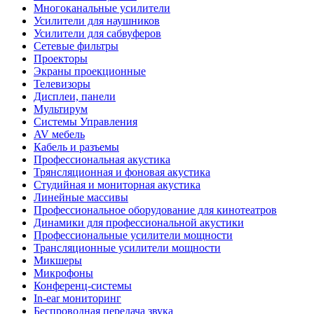
Многоканальные усилители
Усилители для наушников
Усилители для сабвуферов
Сетевые фильтры
Проекторы
Экраны проекционные
Телевизоры
Дисплеи, панели
Мультирум
Системы Управления
AV мебель
Кабель и разъемы
Профессиональная акустика
Трянсляционная и фоновая акустика
Студийная и мониторная акустика
Линейные массивы
Профессиональное оборудование для кинотеатров
Динамики для профессиональной акустики
Профессиональные усилители мощности
Трансляционные усилители мощности
Микшеры
Микрофоны
Конференц-системы
In-ear мониторинг
Беспроводная передача звука