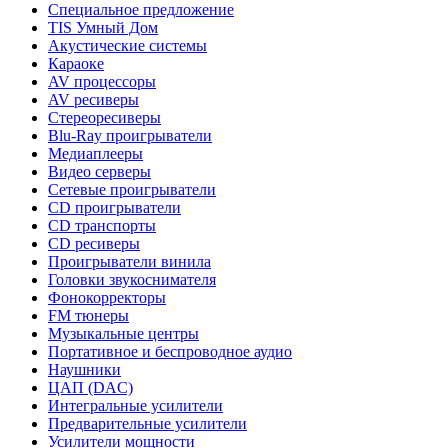
Специальное предложение
TIS Умный Дом
Акустические системы
Караоке
AV процессоры
AV ресиверы
Стереоресиверы
Blu-Ray проигрыватели
Медиаплееры
Видео серверы
Сетевые проигрыватели
CD проигрыватели
CD транспорты
CD ресиверы
Проигрыватели винила
Головки звукоснимателя
Фонокорректоры
FM тюнеры
Музыкальные центры
Портативное и беспроводное аудио
Наушники
ЦАП (DAC)
Интегральные усилители
Предварительные усилители
Усилители мощности