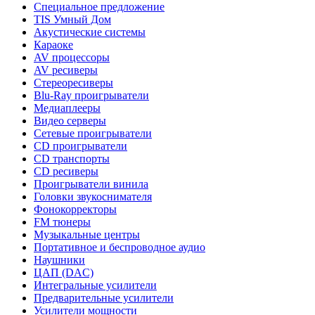
Специальное предложение
TIS Умный Дом
Акустические системы
Караоке
AV процессоры
AV ресиверы
Стереоресиверы
Blu-Ray проигрыватели
Медиаплееры
Видео серверы
Сетевые проигрыватели
CD проигрыватели
CD транспорты
CD ресиверы
Проигрыватели винила
Головки звукоснимателя
Фонокорректоры
FM тюнеры
Музыкальные центры
Портативное и беспроводное аудио
Наушники
ЦАП (DAC)
Интегральные усилители
Предварительные усилители
Усилители мощности