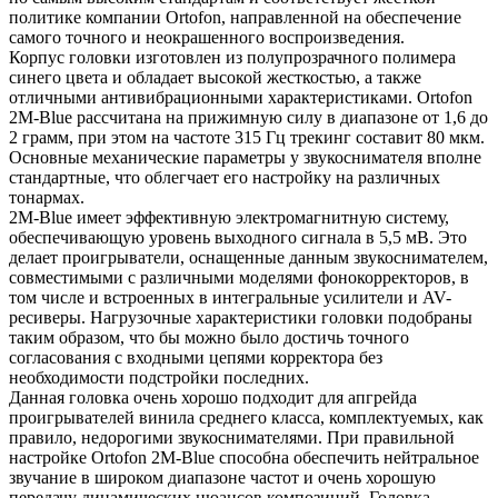
политике компании Ortofon, направленной на обеспечение
самого точного и неокрашенного воспроизведения.
Корпус головки изготовлен из полупрозрачного полимера
синего цвета и обладает высокой жесткостью, а также
отличными антивибрационными характеристиками. Ortofon
2M-Blue рассчитана на прижимную силу в диапазоне от 1,6 до
2 грамм, при этом на частоте 315 Гц трекинг составит 80 мкм.
Основные механические параметры у звукоснимателя вполне
стандартные, что облегчает его настройку на различных
тонармах.
2M-Blue имеет эффективную электромагнитную систему,
обеспечивающую уровень выходного сигнала в 5,5 мВ. Это
делает проигрыватели, оснащенные данным звукоснимателем,
совместимыми с различными моделями фонокорректоров, в
том числе и встроенных в интегральные усилители и AV-
ресиверы. Нагрузочные характеристики головки подобраны
таким образом, что бы можно было достичь точного
согласования с входными цепями корректора без
необходимости подстройки последних.
Данная головка очень хорошо подходит для апгрейда
проигрывателей винила среднего класса, комплектуемых, как
правило, недорогими звукоснимателями. При правильной
настройке Ortofon 2M-Blue способна обеспечить нейтральное
звучание в широком диапазоне частот и очень хорошую
передачу динамических нюансов композиций. Головка