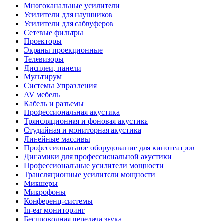
Многоканальные усилители
Усилители для наушников
Усилители для сабвуферов
Сетевые фильтры
Проекторы
Экраны проекционные
Телевизоры
Дисплеи, панели
Мультирум
Системы Управления
AV мебель
Кабель и разъемы
Профессиональная акустика
Трянсляционная и фоновая акустика
Студийная и мониторная акустика
Линейные массивы
Профессиональное оборудование для кинотеатров
Динамики для профессиональной акустики
Профессиональные усилители мощности
Трансляционные усилители мощности
Микшеры
Микрофоны
Конференц-системы
In-ear мониторинг
Беспроводная передача звука