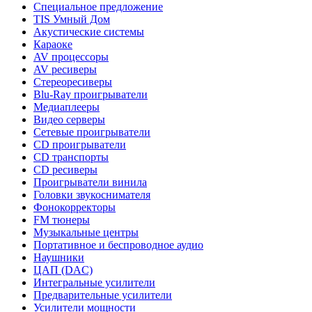
Специальное предложение
TIS Умный Дом
Акустические системы
Караоке
AV процессоры
AV ресиверы
Стереоресиверы
Blu-Ray проигрыватели
Медиаплееры
Видео серверы
Сетевые проигрыватели
CD проигрыватели
CD транспорты
CD ресиверы
Проигрыватели винила
Головки звукоснимателя
Фонокорректоры
FM тюнеры
Музыкальные центры
Портативное и беспроводное аудио
Наушники
ЦАП (DAC)
Интегральные усилители
Предварительные усилители
Усилители мощности