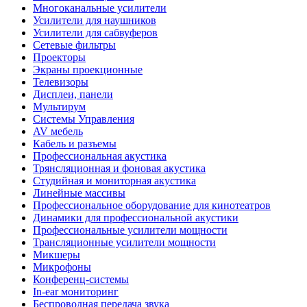
Многоканальные усилители
Усилители для наушников
Усилители для сабвуферов
Сетевые фильтры
Проекторы
Экраны проекционные
Телевизоры
Дисплеи, панели
Мультирум
Системы Управления
AV мебель
Кабель и разъемы
Профессиональная акустика
Трянсляционная и фоновая акустика
Студийная и мониторная акустика
Линейные массивы
Профессиональное оборудование для кинотеатров
Динамики для профессиональной акустики
Профессиональные усилители мощности
Трансляционные усилители мощности
Микшеры
Микрофоны
Конференц-системы
In-ear мониторинг
Беспроводная передача звука