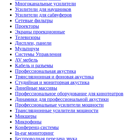
Многоканальные усилители
Усилители для наушников
Усилители для сабвуферов
Сетевые фильтры
Проекторы
Экраны проекционные
Телевизоры
Дисплеи, панели
Мультирум
Системы Управления
AV мебель
Кабель и разъемы
Профессиональная акустика
Трянсляционная и фоновая акустика
Студийная и мониторная акустика
Линейные массивы
Профессиональное оборудование для кинотеатров
Динамики для профессиональной акустики
Профессиональные усилители мощности
Трансляционные усилители мощности
Микшеры
Микрофоны
Конференц-системы
In-ear мониторинг
Беспроводная передача звука