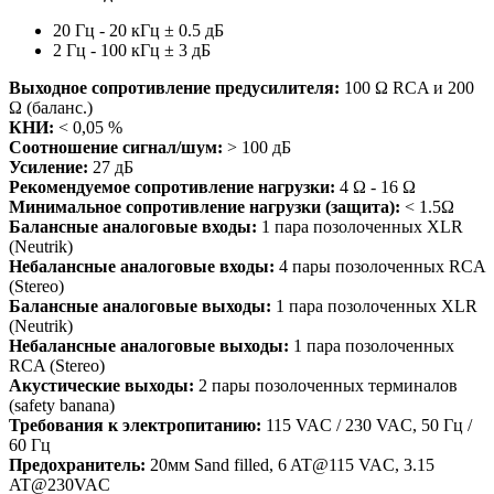
20 Гц - 20 кГц ± 0.5 дБ
2 Гц - 100 кГц ± 3 дБ
Выходное сопротивление предусилителя:
100 Ω RCA и 200
Ω (баланс.)
КНИ:
< 0,05 %
Соотношение сигнал/шум:
> 100 дБ
Усиление:
27 дБ
Рекомендуемое сопротивление нагрузки:
4 Ω - 16 Ω
Минимальное сопротивление нагрузки (защита):
< 1.5Ω
Балансные аналоговые входы:
1 пара позолоченных XLR
(Neutrik)
Небалансные аналоговые входы:
4 пары позолоченных RCA
(Stereo)
Балансные аналоговые выходы:
1 пара позолоченных XLR
(Neutrik)
Небалансные аналоговые выходы:
1 пара позолоченных
RCA (Stereo)
Акустические выходы:
2 пары позолоченных терминалов
(safety banana)
Требования к электропитанию:
115 VAC / 230 VAC, 50 Гц /
60 Гц
Предохранитель:
20мм Sand filled, 6 AT@115 VAC, 3.15
AT@230VAC