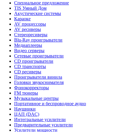
Специальное предложение
TIS Умный Дом
Акустические системы
Караоке
AV процессоры
AV ресиверы
Стереоресиверы
Blu-Ray проигрыватели
Медиаплееры
Видео серверы
Сетевые проигрыватели
CD проигрыватели
CD транспорты
CD ресиверы
Проигрыватели винила
Головки звукоснимателя
Фонокорректоры
FM тюнеры
Музыкальные центры
Портативное и беспроводное аудио
Наушники
ЦАП (DAC)
Интегральные усилители
Предварительные усилители
Усилители мощности