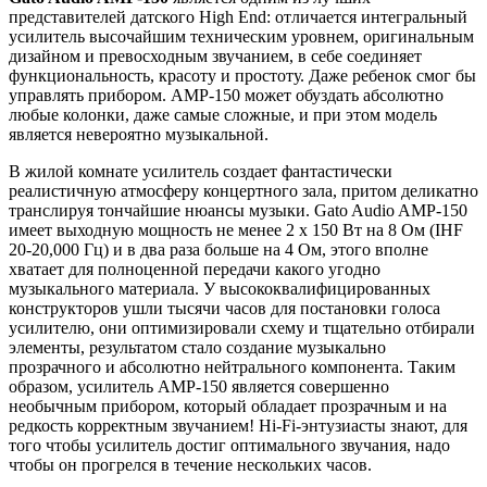
представителей датского High End: отличается интегральный
усилитель высочайшим техническим уровнем, оригинальным
дизайном и превосходным звучанием, в себе соединяет
функциональность, красоту и простоту. Даже ребенок смог бы
управлять прибором. AMP-150 может обуздать абсолютно
любые колонки, даже самые сложные, и при этом модель
является невероятно музыкальной.
В жилой комнате усилитель создает фантастически
реалистичную атмосферу концертного зала, притом деликатно
транслируя тончайшие нюансы музыки. Gato Audio AMP-150
имеет выходную мощность не менее 2 x 150 Вт на 8 Ом (IHF
20-20,000 Гц) и в два раза больше на 4 Ом, этого вполне
хватает для полноценной передачи какого угодно
музыкального материала. У высококвалифицированных
конструкторов ушли тысячи часов для постановки голоса
усилителю, они оптимизировали схему и тщательно отбирали
элементы, результатом стало создание музыкально
прозрачного и абсолютно нейтрального компонента. Таким
образом, усилитель AMP-150 является совершенно
необычным прибором, который обладает прозрачным и на
редкость корректным звучанием! Hi-Fi-энтузиасты знают, для
того чтобы усилитель достиг оптимального звучания, надо
чтобы он прогрелся в течение нескольких часов.