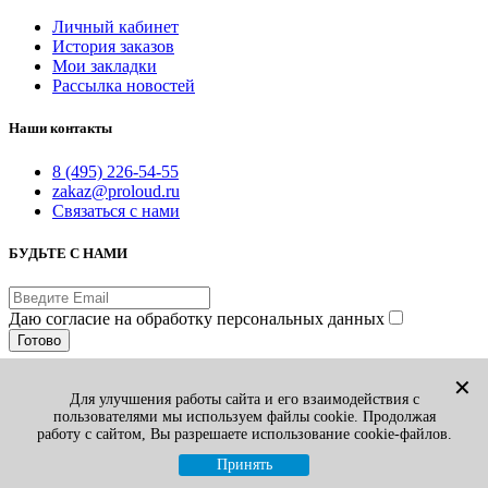
Личный кабинет
История заказов
Мои закладки
Рассылка новостей
Наши контакты
8 (495) 226-54-55
zakaz@proloud.ru
Связаться с нами
БУДЬТЕ С НАМИ
Даю согласие на обработку персональных данных
Готово
© PROLOUD.RU
✕
Для улучшения работы сайта и его взаимодействия с
Принимаем к оплате:
пользователями мы используем файлы cookie. Продолжая
Вы смотрели
1
работу с сайтом, Вы разрешаете использование cookie-файлов.
Избранные товары
0
Сравнение товаров
0
Принять
Корзина
0