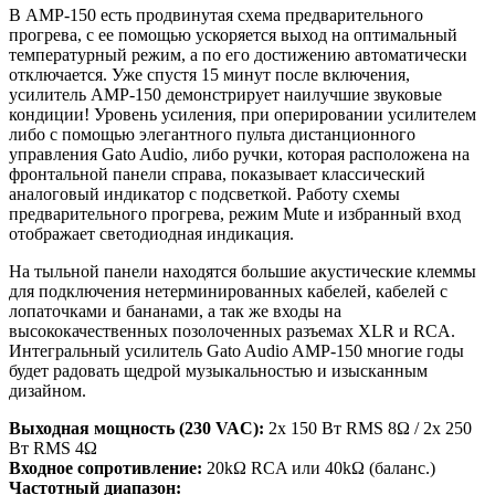
В AMP-150 есть продвинутая схема предварительного
прогрева, с ее помощью ускоряется выход на оптимальный
температурный режим, а по его достижению автоматически
отключается. Уже спустя 15 минут после включения,
усилитель AMP-150 демонстрирует наилучшие звуковые
кондиции! Уровень усиления, при оперировании усилителем
либо с помощью элегантного пульта дистанционного
управления Gato Audio, либо ручки, которая расположена на
фронтальной панели справа, показывает классический
аналоговый индикатор с подсветкой. Работу схемы
предварительного прогрева, режим Mute и избранный вход
отображает светодиодная индикация.
На тыльной панели находятся большие акустические клеммы
для подключения нетерминированных кабелей, кабелей с
лопаточками и бананами, а так же входы на
высококачественных позолоченных разъемах XLR и RCA.
Интегральный усилитель Gato Audio AMP-150 многие годы
будет радовать щедрой музыкальностью и изысканным
дизайном.
Выходная мощность (230 VAC):
2x 150 Вт RMS 8Ω / 2x 250
Вт RMS 4Ω
Входное сопротивление:
20kΩ RCA или 40kΩ (баланс.)
Частотный диапазон: