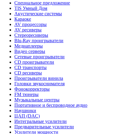
Специальное предложение
TIS Умный Дом
Акустические системы
Караоке
AV процессоры
AV ресиверы
Стереоресиверы
Blu-Ray проигрыватели
Медиаплееры
Видео серверы
Сетевые проигрыватели
CD проигрыватели
CD транспорты
CD ресиверы
Проигрыватели винила
Головки звукоснимателя
Фонокорректоры
FM тюнеры
Музыкальные центры
Портативное и беспроводное аудио
Наушники
ЦАП (DAC)
Интегральные усилители
Предварительные усилители
Усилители мощности