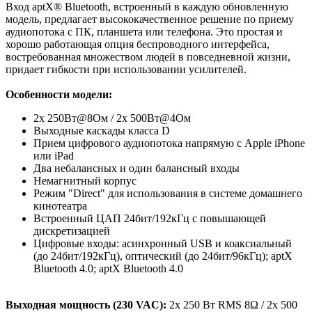
Вход aptX® Bluetooth, встроенный в каждую обновленную
модель, предлагает высококачественное решение по приему
аудиопотока с ПК, планшета или телефона. Это простая и
хорошо работающая опция беспроводного интерфейса,
востребованная множеством людей в повседневной жизни,
придает гибкости при использовании усилителей.
Особенности модели:
2x 250Вт@8Ом / 2x 500Вт@4Ом
Выходные каскады класса D
Прием цифрового аудиопотока напрямую с Apple iPhone
или iPad
Два небалансных и один балансный входы
Немагнитный корпус
Режим "Direct" для использования в системе домашнего
кинотеатра
Встроенный ЦАП 24бит/192кГц с повышающей
дискретизацией
Цифровые входы: асинхронный USB и коаксиальный
(до 24бит/192кГц), оптический (до 24бит/96кГц); aptX
Bluetooth 4.0; aptX Bluetooth 4.0
Выходная мощность (230 VAC):
2x 250 Вт RMS 8Ω / 2x 500