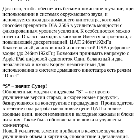
Для того, чтобы обеспечить бескомпромиссное звучание, при
использовании в системах окружающего звука, и
используется вход для домашнего кинотеатра, который
способен превратить DIA-250S в усилитель мощности с
фиксированным уровнем усиления. К особенностям можно
отнести: D класс выходных каскадов Имеется встроенный, с
повышающей дискретизацией, ЦАП 24бит/192кГц
Коаксиальный, асинхронный и оптический USB цифровые
входы (до 24бит/192кГц) Возможен принимать напрямую с
Apple iPad цифровой аудиопоток Один балансный и два
небалансных и входы Корпус немагнитный Для
использования в системе домашнего кинотеатра есть режим
"Direct"
“S” – значит Супер!
Обновленные модели с индексом
"S"
– не просто
улучшенные версии старых, а скорее новые продукты,
базирующиеся на конструктиве предыдущих. Производитель
в течение года разрабатывал новые цепи ЦАП и новые
входные цепи, внося изменения в выходные каскады и блоки
питания. Также была обновлена прошивка и улучшены
коннекторы.
Новый усилитель заметно прибавил в качестве звучания:
улучшились объем и картинка, спокойствие и детализация.