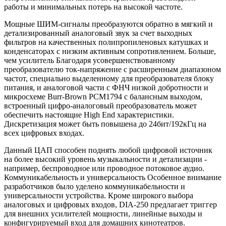
работы и минимальных потерь на высокой частоте.
Мощные ШИМ-сигналы преобразуются обратно в мягкий и
детализированный аналоговый звук за счет выходных
фильтров на качественных полипропиленовых катушках и
конденсаторах с низким активным сопротивлением. Больше,
чем усилитель Благодаря усовершенствованному
преобразователю ток-напряжение с расширенным диапазоном
частот, специально выделенному для преобразователя блоку
питания, и аналоговой части с ФНЧ низкой добротности и
микросхеме Burr-Brown PCM1794 с балансным выходом,
встроенный цифро-аналоговый преобразователь может
обеспечить настоящие High End характеристики.
Дискретизация может быть повышена до 24бит/192кГц на
всех цифровых входах.
Данный ЦАП способен поднять любой цифровой источник
на более высокий уровень музыкальности и детализации -
например, беспроводное или проводное потоковое аудио.
Коммуникабельность и универсальность Особенное внимание
разработчиков было уделено коммуникабельности и
универсальности устройства. Кроме широкого выбора
аналоговых и цифровых входов, DIA-250 предлагает триггер
для внешних усилителей мощности, линейные выходы и
конфигурируемый вход для домашних кинотеатров.