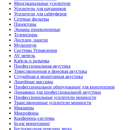
Многоканальные усилители
Усилители для наушников
Усилители для сабвуферов
Сетевые фильтры
Проекторы
Экраны проекционные
Телевизоры
Дисплеи, панели
Мультирум
Системы Управления
AV мебель
Кабель и разъемы
Профессиональная акустика
Трянсляционная и фоновая акустика
Студийная и мониторная акустика
Линейные массивы
Профессиональное оборудование для кинотеатров
Динамики для профессиональной акустики
Профессиональные усилители мощности
Трансляционные усилители мощности
Микшеры
Микрофоны
Конференц-системы
In-ear мониторинг
Беспроводная передача звука