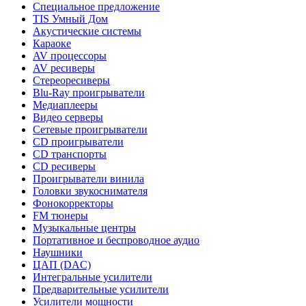
Специальное предложение
TIS Умный Дом
Акустические системы
Караоке
AV процессоры
AV ресиверы
Стереоресиверы
Blu-Ray проигрыватели
Медиаплееры
Видео серверы
Сетевые проигрыватели
CD проигрыватели
CD транспорты
CD ресиверы
Проигрыватели винила
Головки звукоснимателя
Фонокорректоры
FM тюнеры
Музыкальные центры
Портативное и беспроводное аудио
Наушники
ЦАП (DAC)
Интегральные усилители
Предварительные усилители
Усилители мощности