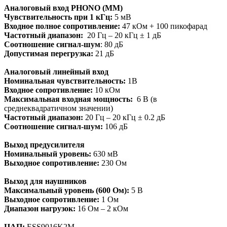
Аналоговый вход PHONO (MM)
Чувствительность при 1 кГц:
5 мВ
Входное полное сопротивление:
47 кОм + 100 пикофарад
Частотный диапазон:
20 Гц – 20 кГц ± 1 дБ
Соотношение сигнал-шум
: 80 дБ
Допустимая перегрузка:
21 дБ
Аналоговый линейный вход
Номинальная чувствительность:
1В
Входное сопротивление:
10 кОм
Максимальная входная мощность:
6 В (в
среднеквадратичном значении)
Частотный диапазон:
20 Гц – 20 кГц ± 0.2 дБ
Соотношение сигнал-шум:
106 дБ
Выход предусилителя
Номинальный уровень:
630 мВ
Выходное сопротивление:
230 Ом
Выход для наушников
Максимальный уровень (600 Ом):
5 В
Выходное сопротивление:
1 Ом
Диапазон нагрузок:
16 Ом – 2 кОм
ЦАП:
ESS9016K2M