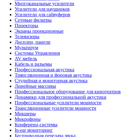
Многоканальные усилители
Усилители для наушников
Усилители для сабвуферов
Сетевые фильтры
Проекторы
Экраны проекционные
Телевизоры
Дисплеи, панели
Мультирум
Системы Управления
AV мебель
Кабель и разъемы
Профессиональная акустика
Трянсляционная и фоновая акустика
Студийная и мониторная акустика
Линейные массивы
Профессиональное оборудование для кинотеатров
Динамики для профессиональной акустики
Профессиональные усилители мощности
Трансляционные усилители мощности
Микшеры
Микрофоны
Конференц-системы
In-ear мониторинг
Беспроводная передача звука