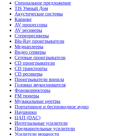
Специальное предложение
TIS Умный Дом
Акустические системы
Караоке
AV процессоры
AV ресиверы
Стереоресиверы
Blu-Ray проигрыватели
Медиаплееры
Видео серверы
Сетевые проигрыватели
CD проигрыватели
CD транспорты
CD ресиверы
Проигрыватели винила
Головки звукоснимателя
Фонокорректоры
FM тюнеры
Музыкальные центры
Портативное и беспроводное аудио
Наушники
ЦАП (DAC)
Интегральные усилители
Предварительные усилители
Усилители мощности