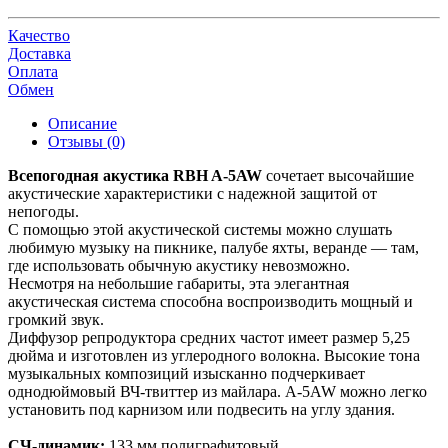
Качество
Доставка
Оплата
Обмен
Описание
Отзывы (0)
Всепогодная акустика RBH A-5AW
сочетает высочайшие
акустические характеристики с надежной защитой от
непогоды.
С помощью этой акустической системы можно слушать
любимую музыку на пикнике, палубе яхты, веранде — там,
где использовать обычную акустику невозможно.
Несмотря на небольшие габариты, эта элегантная
акустическая система способна воспроизводить мощный и
громкий звук.
Диффузор репродуктора средних частот имеет размер 5,25
дюйма и изготовлен из углеродного волокна. Высокие тона
музыкальных композиций изысканно подчеркивает
однодюймовый ВЧ-твиттер из майлара. A-5AW можно легко
установить под карнизом или подвесить на углу здания.
СЧ-динамик:
133 мм полиграфитовый