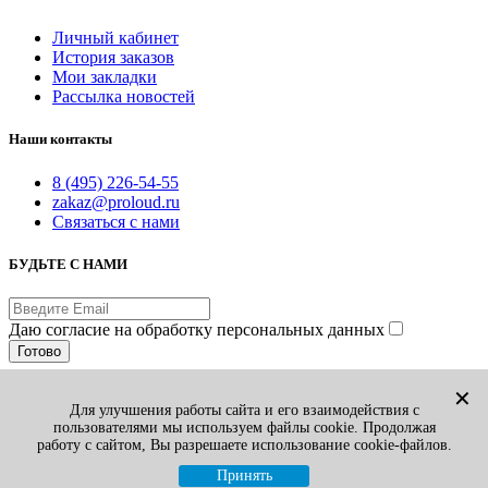
Личный кабинет
История заказов
Мои закладки
Рассылка новостей
Наши контакты
8 (495) 226-54-55
zakaz@proloud.ru
Связаться с нами
БУДЬТЕ С НАМИ
Даю согласие на обработку персональных данных
Готово
© PROLOUD.RU
✕
Для улучшения работы сайта и его взаимодействия с
Принимаем к оплате:
пользователями мы используем файлы cookie. Продолжая
Вы смотрели
1
работу с сайтом, Вы разрешаете использование cookie-файлов.
Избранные товары
0
Сравнение товаров
0
Принять