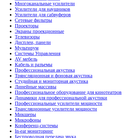
Многоканальные усилители
Усилители для наушников
Усилители для сабвуферов
Сетевые фильтры
Проекторы
Экраны проекционные
Телевизоры
Дисплеи, панели
Мультирум
Системы Управления
AV мебель
Кабель и разъемы
Профессиональная акустика
Трянсляционная и фоновая акустика
Студийная и мониторная акустика
Линейные массивы
Профессиональное оборудование для кинотеатров
Динамики для профессиональной акустики
Профессиональные усилители мощности
Трансляционные усилители мощности
Микшеры
Микрофоны
Конференц-системы
In-ear мониторинг
Беспроводная передача звука