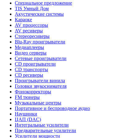
Специальное предложение
TIS Умный Дом
Акустические системы
Караоке
AV процессоры
AV ресиверы
Стереоресиверы
Blu-Ray проигрыватели
Медиаплееры
Видео серверы
Сетевые проигрыватели
CD проигрыватели
CD транспорты
CD ресиверы
Проигрыватели винила
Головки звукоснимателя
Фонокорректоры
FM тюнеры
Музыкальные центры
Портативное и беспроводное аудио
Наушники
ЦАП (DAC)
Интегральные усилители
Предварительные усилители
Усилители мощности