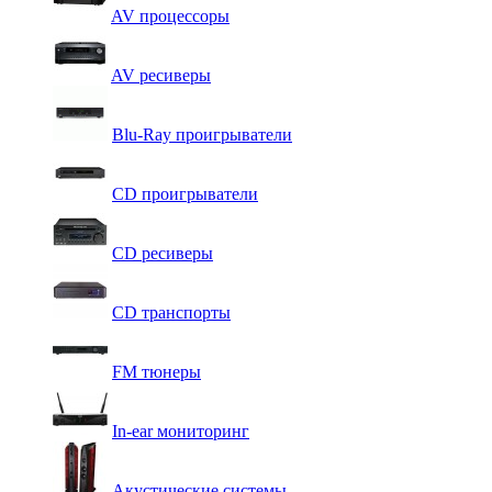
AV процессоры
AV ресиверы
Blu-Ray проигрыватели
CD проигрыватели
CD ресиверы
CD транспорты
FM тюнеры
In-ear мониторинг
Акустические системы