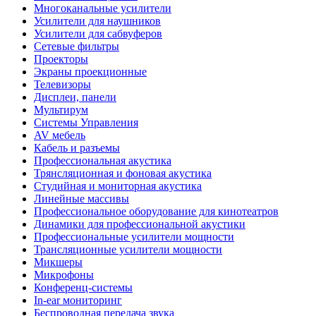
Многоканальные усилители
Усилители для наушников
Усилители для сабвуферов
Сетевые фильтры
Проекторы
Экраны проекционные
Телевизоры
Дисплеи, панели
Мультирум
Системы Управления
AV мебель
Кабель и разъемы
Профессиональная акустика
Трянсляционная и фоновая акустика
Студийная и мониторная акустика
Линейные массивы
Профессиональное оборудование для кинотеатров
Динамики для профессиональной акустики
Профессиональные усилители мощности
Трансляционные усилители мощности
Микшеры
Микрофоны
Конференц-системы
In-ear мониторинг
Беспроводная передача звука