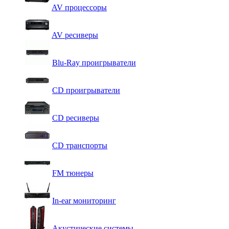
AV процессоры
AV ресиверы
Blu-Ray проигрыватели
CD проигрыватели
CD ресиверы
CD транспорты
FM тюнеры
In-ear мониторинг
Акустические системы