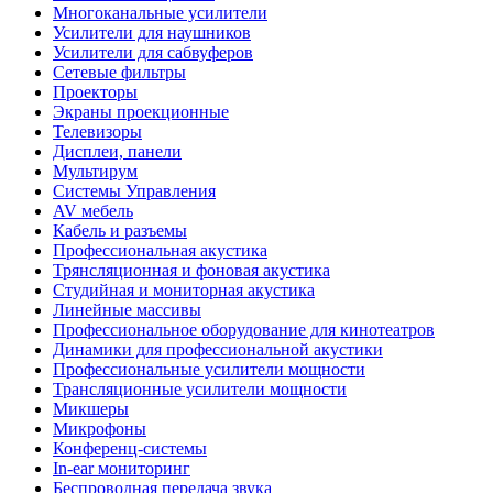
Многоканальные усилители
Усилители для наушников
Усилители для сабвуферов
Сетевые фильтры
Проекторы
Экраны проекционные
Телевизоры
Дисплеи, панели
Мультирум
Системы Управления
AV мебель
Кабель и разъемы
Профессиональная акустика
Трянсляционная и фоновая акустика
Студийная и мониторная акустика
Линейные массивы
Профессиональное оборудование для кинотеатров
Динамики для профессиональной акустики
Профессиональные усилители мощности
Трансляционные усилители мощности
Микшеры
Микрофоны
Конференц-системы
In-ear мониторинг
Беспроводная передача звука