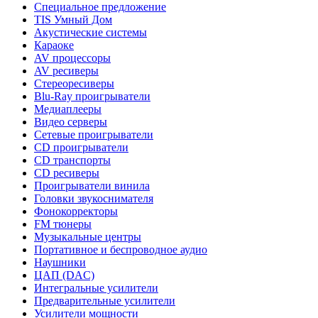
Специальное предложение
TIS Умный Дом
Акустические системы
Караоке
AV процессоры
AV ресиверы
Стереоресиверы
Blu-Ray проигрыватели
Медиаплееры
Видео серверы
Сетевые проигрыватели
CD проигрыватели
CD транспорты
CD ресиверы
Проигрыватели винила
Головки звукоснимателя
Фонокорректоры
FM тюнеры
Музыкальные центры
Портативное и беспроводное аудио
Наушники
ЦАП (DAC)
Интегральные усилители
Предварительные усилители
Усилители мощности