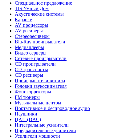
Специальное предложение
TIS Умный Дом
Акустические системы
Караоке
AV процессоры
AV ресиверы
Стереоресиверы
Blu-Ray проигрыватели
Медиаплееры
Видео серверы
Сетевые проигрыватели
CD проигрыватели
CD транспорты
CD ресиверы
Проигрыватели винила
Головки звукоснимателя
Фонокорректоры
FM тюнеры
Музыкальные центры
Портативное и беспроводное аудио
Наушники
ЦАП (DAC)
Интегральные усилители
Предварительные усилители
Усилители мощности