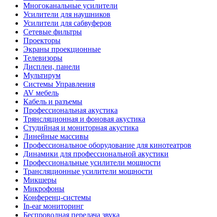
Многоканальные усилители
Усилители для наушников
Усилители для сабвуферов
Сетевые фильтры
Проекторы
Экраны проекционные
Телевизоры
Дисплеи, панели
Мультирум
Системы Управления
AV мебель
Кабель и разъемы
Профессиональная акустика
Трянсляционная и фоновая акустика
Студийная и мониторная акустика
Линейные массивы
Профессиональное оборудование для кинотеатров
Динамики для профессиональной акустики
Профессиональные усилители мощности
Трансляционные усилители мощности
Микшеры
Микрофоны
Конференц-системы
In-ear мониторинг
Беспроводная передача звука