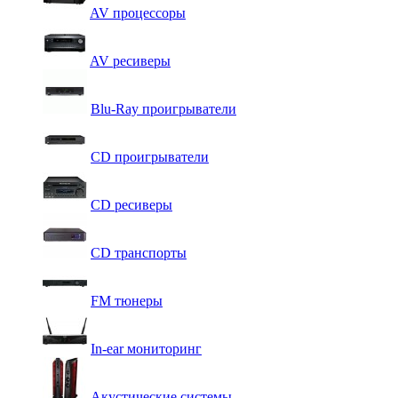
AV процессоры
AV ресиверы
Blu-Ray проигрыватели
CD проигрыватели
CD ресиверы
CD транспорты
FM тюнеры
In-ear мониторинг
Акустические системы