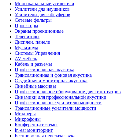
Многоканальные усилители
Усилители для наушников
Усилители для сабвуферов
Сетевые фильтры
Проекторы
Экраны проекционные
Телевизоры
Дисплеи, панели
Мультирум
Системы Управления
AV мебель
Кабель и разъемы
Профессиональная акустика
Трянсляционная и фоновая акустика
Студийная и мониторная акустика
Линейные массивы
Профессиональное оборудование для кинотеатров
Динамики для профессиональной акустики
Профессиональные усилители мощности
Трансляционные усилители мощности
Микшеры
Микрофоны
Конференц-системы
In-ear мониторинг
Беспроводная передача звука