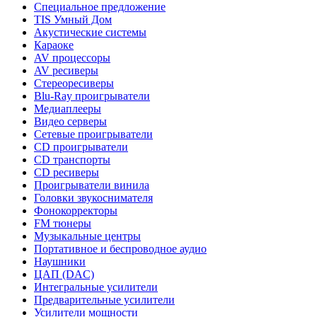
Специальное предложение
TIS Умный Дом
Акустические системы
Караоке
AV процессоры
AV ресиверы
Стереоресиверы
Blu-Ray проигрыватели
Медиаплееры
Видео серверы
Сетевые проигрыватели
CD проигрыватели
CD транспорты
CD ресиверы
Проигрыватели винила
Головки звукоснимателя
Фонокорректоры
FM тюнеры
Музыкальные центры
Портативное и беспроводное аудио
Наушники
ЦАП (DAC)
Интегральные усилители
Предварительные усилители
Усилители мощности