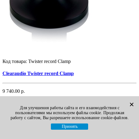
Код товара:
Twister record Clamp
Clearaudio Twister record Clamp
9 740.00 р.
В корзину
✕
Для улучшения работы сайта и его взаимодействия с
Наличие:
На складе
пользователями мы используем файлы cookie. Продолжая
работу с сайтом, Вы разрешаете использование cookie-файлов.
Clearaudio Twister Clamp - это винтовой прижим для
Принять
пластинок, изготовленный из полимера высокой плот..
Быстрый просмотр