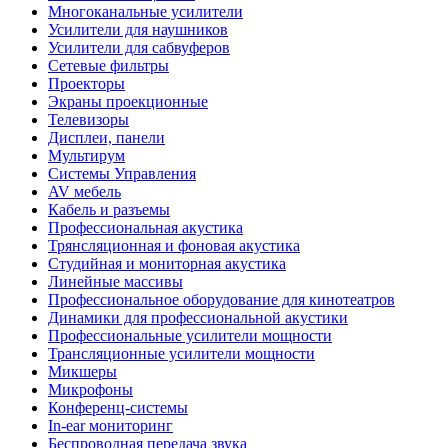
Многоканальные усилители
Усилители для наушников
Усилители для сабвуферов
Сетевые фильтры
Проекторы
Экраны проекционные
Телевизоры
Дисплеи, панели
Мультирум
Системы Управления
AV мебель
Кабель и разъемы
Профессиональная акустика
Трянсляционная и фоновая акустика
Студийная и мониторная акустика
Линейные массивы
Профессиональное оборудование для кинотеатров
Динамики для профессиональной акустики
Профессиональные усилители мощности
Трансляционные усилители мощности
Микшеры
Микрофоны
Конференц-системы
In-ear мониторинг
Беспроводная передача звука