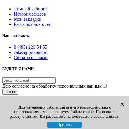
Личный кабинет
История заказов
Мои закладки
Рассылка новостей
Наши контакты
8 (495) 226-54-55
zakaz@proloud.ru
Связаться с нами
БУДЬТЕ С НАМИ
Даю согласие на обработку персональных данных
Готово
© PROLOUD.RU
✕
Для улучшения работы сайта и его взаимодействия с
Принимаем к оплате:
пользователями мы используем файлы cookie. Продолжая
Вы смотрели
1
работу с сайтом, Вы разрешаете использование cookie-файлов.
Избранные товары
0
Сравнение товаров
0
Принять
Корзина
0