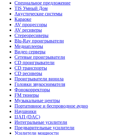
Специальное предложение
TIS Умный Дом
Акустические системы
Караоке
AV процессоры
AV ресиверы
Стереоресиверы
Blu-Ray проигрыватели
Медиаплееры
Видео серверы
Сетевые проигрыватели
CD проигрыватели
CD транспорты
CD ресиверы
Проигрыватели винила
Головки звукоснимателя
Фонокорректоры
FM тюнеры
Музыкальные центры
Портативное и беспроводное аудио
Наушники
ЦАП (DAC)
Интегральные усилители
Предварительные усилители
Усилители мощности