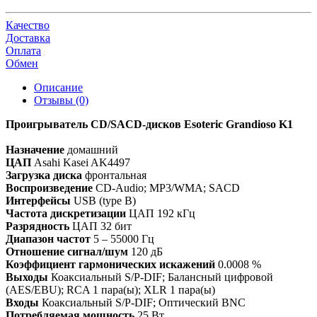
Качество
Доставка
Оплата
Обмен
Описание
Отзывы (0)
Проигрыватель CD/SACD-дисков Esoteric Grandioso K1
Назначение
домашний
ЦАП
Asahi Kasei AK4497
Загрузка диска
фронтальная
Воспроизведение
CD-Audio; MP3/WMA; SACD
Интерфейсы
USB (type B)
Частота дискретизации
ЦАП
192 кГц
Разрядность
ЦАП
32 бит
Диапазон частот
5 – 55000 Гц
Отношение сигнал/шум
120 дБ
Коэффициент гармонических искажений
0.0008 %
Выходы
Коаксиальный S/P-DIF; Балансный цифровой
(AES/EBU); RCA
1 пара(ы); XLR
1 пара(ы)
Входы
Коаксиальный S/P-DIF; Оптический BNC
Потребляемая мощность
25 Вт