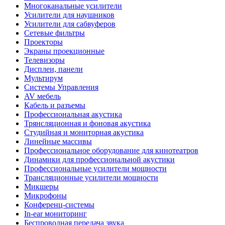
Многоканальные усилители
Усилители для наушников
Усилители для сабвуферов
Сетевые фильтры
Проекторы
Экраны проекционные
Телевизоры
Дисплеи, панели
Мультирум
Системы Управления
AV мебель
Кабель и разъемы
Профессиональная акустика
Трянсляционная и фоновая акустика
Студийная и мониторная акустика
Линейные массивы
Профессиональное оборудование для кинотеатров
Динамики для профессиональной акустики
Профессиональные усилители мощности
Трансляционные усилители мощности
Микшеры
Микрофоны
Конференц-системы
In-ear мониторинг
Беспроводная передача звука