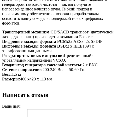
генератором тактовой частоты – так вы получите
непревзойдённое качество звука. Гибкий подход к
программному обеспечению позволил разработчикам
оснастить данную модель поддержкой новых цифровых
форматов.
Транспортный механизм:
CD/SACD транспорт (двухлучевой
лазер, два канала) производства компании Esoteric.
Цифровые выходы формата PCM:
2х AES3, 2х SPDIF
Цифровые выходы формата DSD:
2 х IEEE1394 с
зашифрованными данными.
Генератор тактовых импульсов:
Прецизионный с
управляемым напряжением VCXO.
Вход/выход генератора тактовой частоты:
2 x BNC
Сетевое напряжение:
200-240 Вольт 50-60 Гц.
Вес:
11,5 кг
Размеры:
460 х420 х 113 мм
Написать отзыв
Ваше имя: