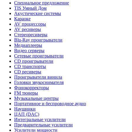
Специальное предложение
TIS Умный Дом
Акустические системы
Караоке
AV процессоры
AV ресиверы
Стереоресиверы
Blu-Ray проигрыватели
Медиаплееры
Видео серверы
Сетевые проигрыватели
CD проигрыватели
CD транспорты
CD ресиверы
Проигрыватели винила
Головки звукоснимателя
Фонокорректоры
FM тюнеры
Музыкальные центры
Портативное и беспроводное аудио
Наушники
ЦАП (DAC)
Интегральные усилители
Предварительные усилители
Усилители мощности