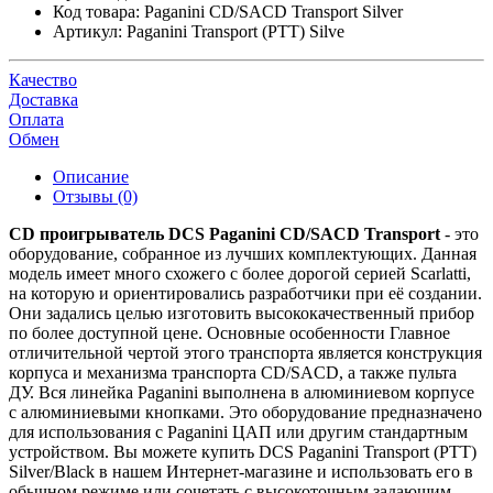
Код товара:
Paganini CD/SACD Transport Silver
Артикул:
Paganini Transport (PTT) Silve
Качество
Доставка
Оплата
Обмен
Описание
Отзывы (0)
CD проигрыватель DCS Paganini CD/SACD Transport
- это
оборудование, собранное из лучших комплектующих. Данная
модель имеет много схожего с более дорогой серией Scarlatti,
на которую и ориентировались разработчики при её создании.
Они задались целью изготовить высококачественный прибор
по более доступной цене. Основные особенности Главное
отличительной чертой этого транспорта является конструкция
корпуса и механизма транспорта CD/SACD, а также пульта
ДУ. Вся линейка Paganini выполнена в алюминиевом корпусе
с алюминиевыми кнопками. Это оборудование предназначено
для использования с Paganini ЦАП или другим стандартным
устройством. Вы можете купить DCS Paganini Transport (PTT)
Silver/Black в нашем Интернет-магазине и использовать его в
обычном режиме или сочетать с высокоточным задающим