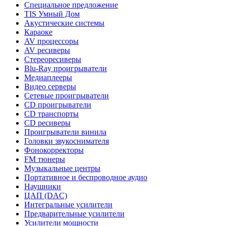
Специальное предложение
TIS Умный Дом
Акустические системы
Караоке
AV процессоры
AV ресиверы
Стереоресиверы
Blu-Ray проигрыватели
Медиаплееры
Видео серверы
Сетевые проигрыватели
CD проигрыватели
CD транспорты
CD ресиверы
Проигрыватели винила
Головки звукоснимателя
Фонокорректоры
FM тюнеры
Музыкальные центры
Портативное и беспроводное аудио
Наушники
ЦАП (DAC)
Интегральные усилители
Предварительные усилители
Усилители мощности