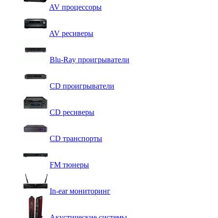
AV процессоры
AV ресиверы
Blu-Ray проигрыватели
CD проигрыватели
CD ресиверы
CD транспорты
FM тюнеры
In-ear мониторинг
Акустические системы