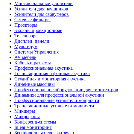
Многоканальные усилители
Усилители для наушников
Усилители для сабвуферов
Сетевые фильтры
Проекторы
Экраны проекционные
Телевизоры
Дисплеи, панели
Мультирум
Системы Управления
AV мебель
Кабель и разъемы
Профессиональная акустика
Трянсляционная и фоновая акустика
Студийная и мониторная акустика
Линейные массивы
Профессиональное оборудование для кинотеатров
Динамики для профессиональной акустики
Профессиональные усилители мощности
Трансляционные усилители мощности
Микшеры
Микрофоны
Конференц-системы
In-ear мониторинг
Беспроводная передача звука