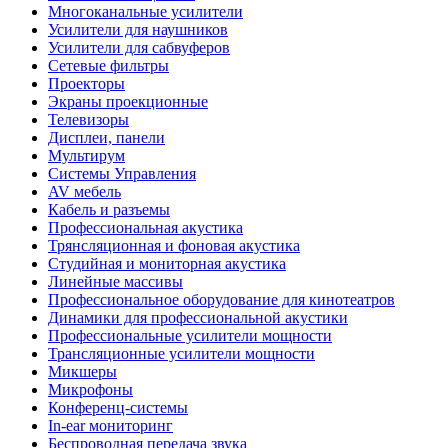
Многоканальные усилители
Усилители для наушников
Усилители для сабвуферов
Сетевые фильтры
Проекторы
Экраны проекционные
Телевизоры
Дисплеи, панели
Мультирум
Системы Управления
AV мебель
Кабель и разъемы
Профессиональная акустика
Трянсляционная и фоновая акустика
Студийная и мониторная акустика
Линейные массивы
Профессиональное оборудование для кинотеатров
Динамики для профессиональной акустики
Профессиональные усилители мощности
Трансляционные усилители мощности
Микшеры
Микрофоны
Конференц-системы
In-ear мониторинг
Беспроводная передача звука