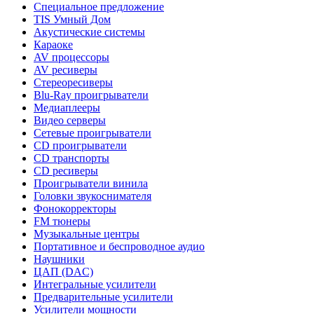
Специальное предложение
TIS Умный Дом
Акустические системы
Караоке
AV процессоры
AV ресиверы
Стереоресиверы
Blu-Ray проигрыватели
Медиаплееры
Видео серверы
Сетевые проигрыватели
CD проигрыватели
CD транспорты
CD ресиверы
Проигрыватели винила
Головки звукоснимателя
Фонокорректоры
FM тюнеры
Музыкальные центры
Портативное и беспроводное аудио
Наушники
ЦАП (DAC)
Интегральные усилители
Предварительные усилители
Усилители мощности