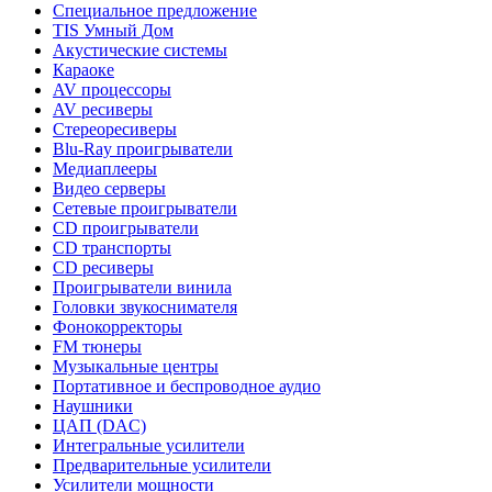
Специальное предложение
TIS Умный Дом
Акустические системы
Караоке
AV процессоры
AV ресиверы
Стереоресиверы
Blu-Ray проигрыватели
Медиаплееры
Видео серверы
Сетевые проигрыватели
CD проигрыватели
CD транспорты
CD ресиверы
Проигрыватели винила
Головки звукоснимателя
Фонокорректоры
FM тюнеры
Музыкальные центры
Портативное и беспроводное аудио
Наушники
ЦАП (DAC)
Интегральные усилители
Предварительные усилители
Усилители мощности