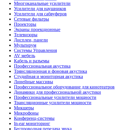
Многоканальные усилители
Усилители для наушников
Усилители для сабвуферов
Сетевые фильтры
Проекторы
Экраны проекционные
Телевизоры
Дисплеи, панели
Мультирум
Системы Управления
AV мебель
Кабель и разъемы
Профессиональная акустика
Трянсляционная и фоновая акустика
Студийная и мониторная акустика
Линейные массивы
Профессиональное оборудование для кинотеатров
Динамики для профессиональной акустики
Профессиональные усилители мощности
Трансляционные усилители мощности
Микшеры
Микрофоны
Конференц-системы
In-ear мониторинг
Беспроводная передача звука