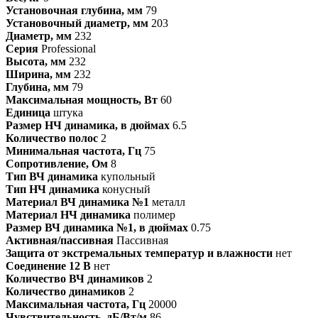
Установочная глубина, мм
79
Установочный диаметр, мм
203
Диаметр, мм
232
Серия
Professional
Высота, мм
232
Ширина, мм
232
Глубина, мм
79
Максимальная мощность, Вт
60
Единица
штука
Размер НЧ динамика, в дюймах
6.5
Количество полос
2
Минимальная частота, Гц
75
Сопротивление, Ом
8
Тип ВЧ динамика
купольный
Тип НЧ динамика
конусный
Материал ВЧ динамика №1
металл
Материал НЧ динамика
полимер
Размер ВЧ динамика №1, в дюймах
0.75
Активная/пассивная
Пассивная
Защита от экстремальных температур и влажности
нет
Соединение 12 В
нет
Количество ВЧ динамиков
2
Количество динамиков
2
Максимальная частота, Гц
20000
Чувствительность, дБ/Вт/м
86