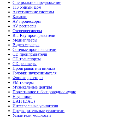
Специальное предложение
TIS Умный Дом
Акустические системы
Караоке
AV процессоры
AV ресиверы
Стереоресиверы
Blu-Ray проигрыватели
Медиаплееры
Видео серверы
Сетевые проигрыватели
CD проигрыватели
CD транспорты
CD ресиверы
Проигрыватели винила
Головки звукоснимателя
Фонокорректоры
FM тюнеры
Музыкальные центры
Портативное и беспроводное аудио
Наушники
ЦАП (DAC)
Интегральные усилители
Предварительные усилители
Усилители мощности