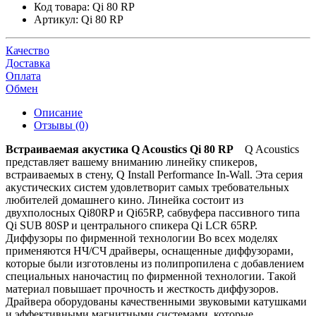
Код товара:
Qi 80 RP
Артикул:
Qi 80 RP
Качество
Доставка
Оплата
Обмен
Описание
Отзывы (0)
Встраиваемая акустика Q Acoustics Qi 80 RP
Q Acoustics
представляет вашему вниманию линейку спикеров,
встраиваемых в стену, Q Install Performance In-Wall. Эта серия
акустических систем удовлетворит самых требовательных
любителей домашнего кино. Линейка состоит из
двухполосных Qi80RP и Qi65RP, сабвуфера пассивного типа
Qi SUB 80SP и центрального спикера Qi LCR 65RP.
Диффузоры по фирменной технологии Во всех моделях
применяются НЧ/СЧ драйверы, оснащенные диффузорами,
которые были изготовлены из полипропилена с добавлением
специальных наночастиц по фирменной технологии. Такой
материал повышает прочность и жесткость диффузоров.
Драйвера оборудованы качественными звуковыми катушками
и эффективными магнитными системами, которые