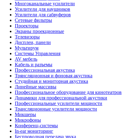
Многоканальные усилители
Усилители для наушников
Усилители для сабвуферов
Сетевые фильтры
Проекторы
Экраны проекционные
Телевизоры
Дисплеи, панели
Мультирум
Системы Управления
AV мебель
Кабель и разъемы
Профессиональная акустика
Трянсляционная и фоновая акустика
Студийная и мониторная акустика
Линейные массивы
Профессиональное оборудование для кинотеатров
Динамики для профессиональной акустики
Профессиональные усилители мощности
Трансляционные усилители мощности
Микшеры
Микрофоны
Конференц-системы
In-ear мониторинг
Беспроводная передача звука