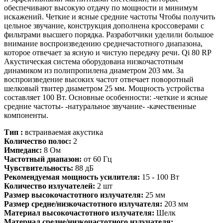
обеспечивают высокую отдачу по мощности и минимум
искажений. Четкие и ясные средние частоты Чтобы получить
цельное звучание, конструкция дополнена кроссоверами с
фильтрами высшего порядка. Разработчики уделили большое
внимание воспроизведению среднечастотного диапазона,
которое отвечает за ясную и чистую передачу речи. Qi 80 RP
Акустическая система оборудована низкочастотным
динамиком из полипропилена диаметром 203 мм. За
воспроизведение высоких частот отвечает поворотный
шелковый твитер диаметром 25 мм. Мощность устройства
составляет 100 Вт. Основные особенности: -четкие и ясные
средние частоты- -натуральное звучание- -качественные
компоненты.
Тип :
встраиваемая акустика
Количество полос:
2
Импеданс:
8 Ом
Частотный диапазон:
от 60 Гц
Чувствительность:
88 дБ
Рекомендуемая мощность усилителя:
15 - 100 Вт
Количество излучателей:
2 шт
Размер высокочастотного излучателя:
25 мм
Размер средне/низкочастотного излучателя:
203 мм
Материал высокочастотного излучателя:
Шелк
Материал средне/низкочастотного излучателя: