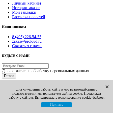
Личный кабинет
История заказов
Мои закладки
Рассылка новостей
Наши контакты
8 (495) 226-54-55
zakaz@proloud.ru
Связаться с нами
БУДЬТЕ С НАМИ
Даю согласие на обработку персональных данных
Готово
© PROLOUD.RU
✕
Для улучшения работы сайта и его взаимодействия с
Принимаем к оплате:
пользователями мы используем файлы cookie. Продолжая
Вы смотрели
1
работу с сайтом, Вы разрешаете использование cookie-файлов.
Избранные товары
0
Сравнение товаров
0
Принять
Корзина
0