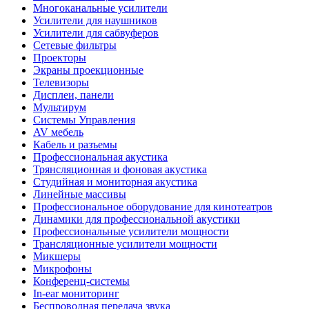
Многоканальные усилители
Усилители для наушников
Усилители для сабвуферов
Сетевые фильтры
Проекторы
Экраны проекционные
Телевизоры
Дисплеи, панели
Мультирум
Системы Управления
AV мебель
Кабель и разъемы
Профессиональная акустика
Трянсляционная и фоновая акустика
Студийная и мониторная акустика
Линейные массивы
Профессиональное оборудование для кинотеатров
Динамики для профессиональной акустики
Профессиональные усилители мощности
Трансляционные усилители мощности
Микшеры
Микрофоны
Конференц-системы
In-ear мониторинг
Беспроводная передача звука