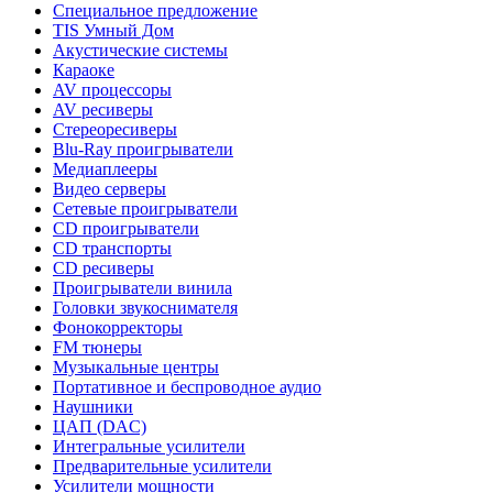
Специальное предложение
TIS Умный Дом
Акустические системы
Караоке
AV процессоры
AV ресиверы
Стереоресиверы
Blu-Ray проигрыватели
Медиаплееры
Видео серверы
Сетевые проигрыватели
CD проигрыватели
CD транспорты
CD ресиверы
Проигрыватели винила
Головки звукоснимателя
Фонокорректоры
FM тюнеры
Музыкальные центры
Портативное и беспроводное аудио
Наушники
ЦАП (DAC)
Интегральные усилители
Предварительные усилители
Усилители мощности