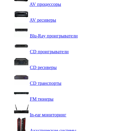
AV процессоры
AV ресиверы
Blu-Ray проигрыватели
CD проигрыватели
CD ресиверы
CD транспорты
FM тюнеры
In-ear мониторинг
Акустические системы