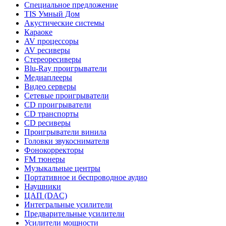
Специальное предложение
TIS Умный Дом
Акустические системы
Караоке
AV процессоры
AV ресиверы
Стереоресиверы
Blu-Ray проигрыватели
Медиаплееры
Видео серверы
Сетевые проигрыватели
CD проигрыватели
CD транспорты
CD ресиверы
Проигрыватели винила
Головки звукоснимателя
Фонокорректоры
FM тюнеры
Музыкальные центры
Портативное и беспроводное аудио
Наушники
ЦАП (DAC)
Интегральные усилители
Предварительные усилители
Усилители мощности