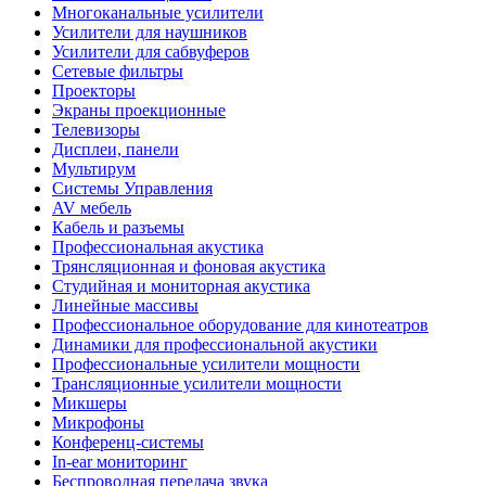
Многоканальные усилители
Усилители для наушников
Усилители для сабвуферов
Сетевые фильтры
Проекторы
Экраны проекционные
Телевизоры
Дисплеи, панели
Мультирум
Системы Управления
AV мебель
Кабель и разъемы
Профессиональная акустика
Трянсляционная и фоновая акустика
Студийная и мониторная акустика
Линейные массивы
Профессиональное оборудование для кинотеатров
Динамики для профессиональной акустики
Профессиональные усилители мощности
Трансляционные усилители мощности
Микшеры
Микрофоны
Конференц-системы
In-ear мониторинг
Беспроводная передача звука