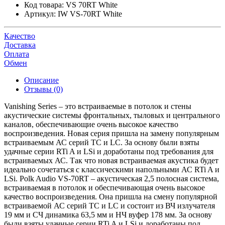
Код товара:
VS 70RT White
Артикул:
IW VS-70RT White
Качество
Доставка
Оплата
Обмен
Описание
Отзывы (0)
Vanishing Series – это встраиваемые в потолок и стены
акустические системы фронтальных, тыловых и центрального
каналов, обеспечивающие очень высокое качество
воспроизведения. Новая серия пришла на замену популярным
встраиваемым АС серий TC и LC. За основу были взяты
удачные серии RTi A и LSi и доработаны под требования для
встраиваемых АС. Так что новая встраиваемая акустика будет
идеально сочетаться с классическими напольными АС RTi A и
LSi. Polk Audio VS-70RT – акустическая 2,5 полосная система,
встраиваемая в потолок и обеспечивающая очень высокое
качество воспроизведения. Она пришла на смену популярной
встраиваемой АС серий TC и LC и состоит из ВЧ излучателя
19 мм и СЧ динамика 63,5 мм и НЧ вуфер 178 мм. За основу
были взяты удачные серии RTi A и LSi и доработаны под