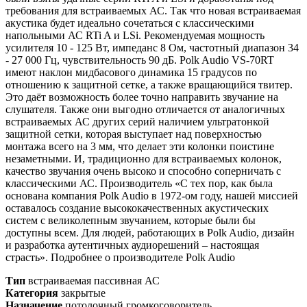
требования для встраиваемых АС. Так что новая встраиваемая
акустика будет идеально сочетаться с классическими
напольными АС RTi A и LSi. Рекомендуемая мощность
усилителя 10 - 125 Вт, импеданс 8 Ом, частотный диапазон 34
- 27 000 Гц, чувствительность 90 дБ. Polk Audio VS-70RT
имеют наклон мидбасового динамика 15 градусов по
отношению к защитной сетке, а также вращающийся твитер.
Это даёт возможность более точно направить звучание на
слушателя. Также они выгодно отличается от аналогичных
встраиваемых АС других серий наличием ультратонкой
защитной сетки, которая выступает над поверхностью
монтажа всего на 3 мм, что делает эти колонки поистине
незаметными. И, традиционно для встраиваемых колонок,
качество звучания очень высоко и способно соперничать с
классическими АС. Производитель «С тех пор, как была
основана компания Polk Audio в 1972-ом году, нашей миссией
оставалось создание высококачественных акустических
систем с великолепным звучанием, которые были бы
доступны всем. Для людей, работающих в Polk Audio, дизайн
и разработка аутентичных аудиорешений – настоящая
страсть». Подробнее о производителе Polk Audio
Тип
встраиваемая пассивная АС
Категория
закрытые
Назначение
потолочный громкоговоритель