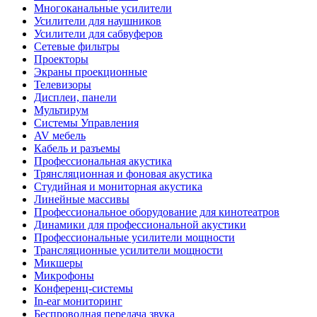
Многоканальные усилители
Усилители для наушников
Усилители для сабвуферов
Сетевые фильтры
Проекторы
Экраны проекционные
Телевизоры
Дисплеи, панели
Мультирум
Системы Управления
AV мебель
Кабель и разъемы
Профессиональная акустика
Трянсляционная и фоновая акустика
Студийная и мониторная акустика
Линейные массивы
Профессиональное оборудование для кинотеатров
Динамики для профессиональной акустики
Профессиональные усилители мощности
Трансляционные усилители мощности
Микшеры
Микрофоны
Конференц-системы
In-ear мониторинг
Беспроводная передача звука