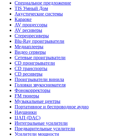
Специальное предложение
TIS Умный Дом
Акустические системы
Караоке
AV процессоры
AV ресиверы
Стереоресиверы
Blu-Ray проигрыватели
Медиаплееры
Видео серверы
Сетевые проигрыватели
CD проигрыватели
CD транспорты
CD ресиверы
Проигрыватели винила
Головки звукоснимателя
Фонокорректоры
FM тюнеры
Музыкальные центры
Портативное и беспроводное аудио
Наушники
ЦАП (DAC)
Интегральные усилители
Предварительные усилители
Усилители мощности