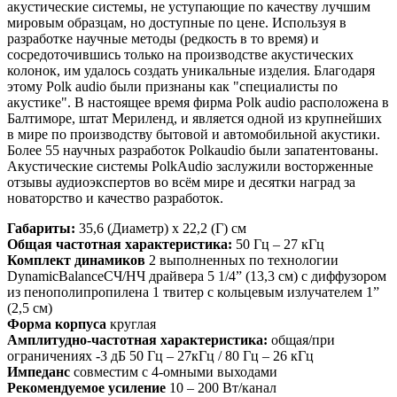
акустические системы, не уступающие по качеству лучшим
мировым образцам, но доступные по цене. Используя в
разработке научные методы (редкость в то время) и
сосредоточившись только на производстве акустических
колонок, им удалось создать уникальные изделия. Благодаря
этому Polk audio были признаны как "специалисты по
акустике". В настоящее время фирма Polk audio расположена в
Балтиморе, штат Мериленд, и является одной из крупнейших
в мире по производству бытовой и автомобильной акустики.
Более 55 научных разработок Polkaudio были запатентованы.
Акустические системы PolkAudio заслужили восторженные
отзывы аудиоэкспертов во всём мире и десятки наград за
новаторство и качество разработок.
Габариты:
35,6 (Диаметр) х 22,2 (Г) см
Общая частотная характеристика:
50 Гц – 27 кГц
Комплект динамиков
2 выполненных по технологии
DynamicBalanceCЧ/НЧ драйвера 5 1/4” (13,3 см) с диффузором
из пенополипропилена 1 твитер с кольцевым излучателем 1”
(2,5 см)
Форма корпуса
круглая
Амплитудно-частотная характеристика:
общая/при
ограничениях -3 дБ 50 Гц – 27кГц / 80 Гц – 26 кГц
Импеданс
совместим с 4-омными выходами
Рекомендуемое усиление
10 – 200 Вт/канал