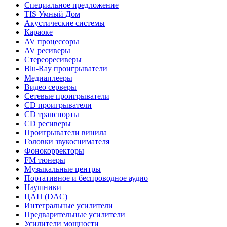
Специальное предложение
TIS Умный Дом
Акустические системы
Караоке
AV процессоры
AV ресиверы
Стереоресиверы
Blu-Ray проигрыватели
Медиаплееры
Видео серверы
Сетевые проигрыватели
CD проигрыватели
CD транспорты
CD ресиверы
Проигрыватели винила
Головки звукоснимателя
Фонокорректоры
FM тюнеры
Музыкальные центры
Портативное и беспроводное аудио
Наушники
ЦАП (DAC)
Интегральные усилители
Предварительные усилители
Усилители мощности