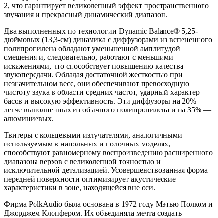
2, что гарантирует великолепный эффект пространственного
звучания и прекрасный динамический диапазон.
Два выполненных по технологии Dynamic Balance® 5,25-
дюймовых (13,3-см) динамика с диффузорами из вспененного
полипропилена обладают уменьшенной амплитудой
смещения и, следовательно, работают с меньшими
искажениями, что способствует повышению качества
звукопередачи. Обладая достаточной жесткостью при
незначительном весе, они обеспечивают превосходную
чистоту звука в области средних частот, ударный характер
басов и высокую эффективность. Эти диффузоры на 20%
легче выполненных из обычного полипропилена и на 35% —
алюминиевых.
Твитеры с кольцевыми излучателями, аналогичными
используемым в напольных и полочных моделях,
способствуют равномерному воспроизведению расширенного
диапазона верхов с великолепной точностью и
исключительной детализацией. Усовершенствованная форма
передней поверхности оптимизирует акустические
характеристики в зоне, находящейся вне оси.
Фирма PolkAudio была основана в 1972 году Мэтью Полком и
Джорджем Клопфером. Их объединяла мечта создать