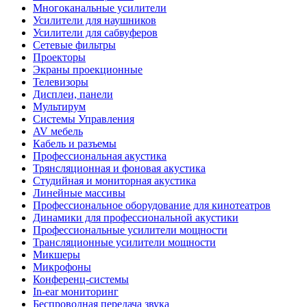
Многоканальные усилители
Усилители для наушников
Усилители для сабвуферов
Сетевые фильтры
Проекторы
Экраны проекционные
Телевизоры
Дисплеи, панели
Мультирум
Системы Управления
AV мебель
Кабель и разъемы
Профессиональная акустика
Трянсляционная и фоновая акустика
Студийная и мониторная акустика
Линейные массивы
Профессиональное оборудование для кинотеатров
Динамики для профессиональной акустики
Профессиональные усилители мощности
Трансляционные усилители мощности
Микшеры
Микрофоны
Конференц-системы
In-ear мониторинг
Беспроводная передача звука