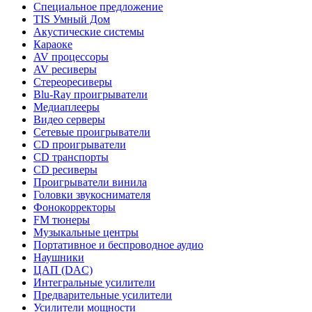
Специальное предложение
TIS Умный Дом
Акустические системы
Караоке
AV процессоры
AV ресиверы
Стереоресиверы
Blu-Ray проигрыватели
Медиаплееры
Видео серверы
Сетевые проигрыватели
CD проигрыватели
CD транспорты
CD ресиверы
Проигрыватели винила
Головки звукоснимателя
Фонокорректоры
FM тюнеры
Музыкальные центры
Портативное и беспроводное аудио
Наушники
ЦАП (DAC)
Интегральные усилители
Предварительные усилители
Усилители мощности