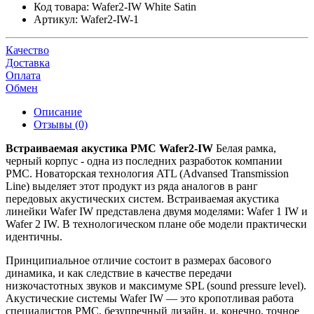
Код товара:
Wafer2-IW White Satin
Артикул:
Wafer2-IW-1
Качество
Доставка
Оплата
Обмен
Описание
Отзывы (0)
Встраиваемая акустика PMC Wafer2-IW
Белая рамка,
черный корпус - одна из последних разработок компании
PMC. Новаторская технология ATL (Advansed Transmission
Line) выделяет этот продукт из ряда аналогов в ранг
передовых акустических систем. Встраиваемая акустика
линейки Wafer IW представлена двумя моделями: Wafer 1 IW и
Wafer 2 IW. В технологическом плане обе модели практически
идентичны.
Принципиальное отличие состоит в размерах басового
динамика, и как следствие в качестве передачи
низкочастотных звуков и максимуме SPL (sound pressure level).
Акустические системы Wafer IW — это кропотливая работа
специалистов PMC, безупречный дизайн, и, конечно, точное