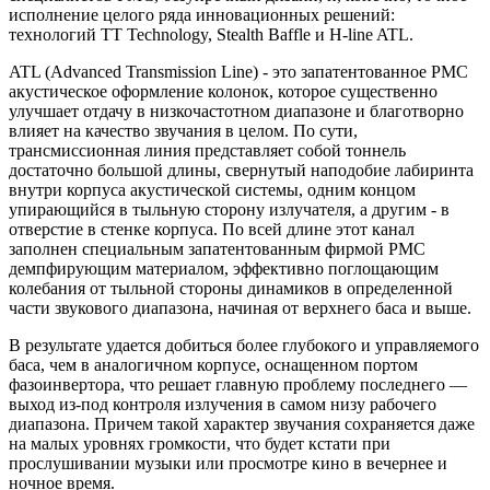
исполнение целого ряда инновационных решений:
технологий TT Technology, Stealth Baffle и H-line ATL.
ATL (Advanced Transmission Line) - это запатентованное PMC
акустическое оформление колонок, которое существенно
улучшает отдачу в низкочастотном диапазоне и благотворно
влияет на качество звучания в целом. По сути,
трансмиссионная линия представляет собой тоннель
достаточно большой длины, свернутый наподобие лабиринта
внутри корпуса акустической системы, одним концом
упирающийся в тыльную сторону излучателя, а другим - в
отверстие в стенке корпуса. По всей длине этот канал
заполнен специальным запатентованным фирмой РМС
демпфирующим материалом, эффективно поглощающим
колебания от тыльной стороны динамиков в определенной
части звукового диапазона, начиная от верхнего баса и выше.
В результате удается добиться более глубокого и управляемого
баса, чем в аналогичном корпусе, оснащенном портом
фазоинвертора, что решает главную проблему последнего —
выход из-под контроля излучения в самом низу рабочего
диапазона. Причем такой характер звучания сохраняется даже
на малых уровнях громкости, что будет кстати при
прослушивании музыки или просмотре кино в вечернее и
ночное время.