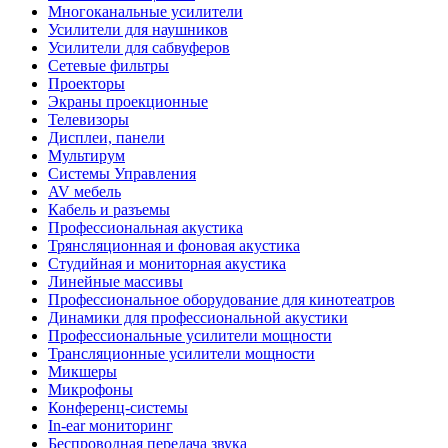
Многоканальные усилители
Усилители для наушников
Усилители для сабвуферов
Сетевые фильтры
Проекторы
Экраны проекционные
Телевизоры
Дисплеи, панели
Мультирум
Системы Управления
AV мебель
Кабель и разъемы
Профессиональная акустика
Трянсляционная и фоновая акустика
Студийная и мониторная акустика
Линейные массивы
Профессиональное оборудование для кинотеатров
Динамики для профессиональной акустики
Профессиональные усилители мощности
Трансляционные усилители мощности
Микшеры
Микрофоны
Конференц-системы
In-ear мониторинг
Беспроводная передача звука