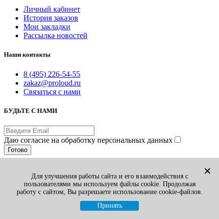
Личный кабинет
История заказов
Мои закладки
Рассылка новостей
Наши контакты
8 (495) 226-54-55
zakaz@proloud.ru
Связаться с нами
БУДЬТЕ С НАМИ
Даю согласие на обработку персональных данных
Готово
© PROLOUD.RU
✕
Для улучшения работы сайта и его взаимодействия с
Принимаем к оплате:
пользователями мы используем файлы cookie. Продолжая
Вы смотрели
1
работу с сайтом, Вы разрешаете использование cookie-файлов.
Избранные товары
0
Сравнение товаров
0
Принять
Корзина
0