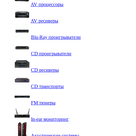
AV процессоры
AV ресиверы
Blu-Ray проигрыватели
CD проигрыватели
CD ресиверы
CD транспорты
FM тюнеры
In-ear мониторинг
Акустические системы