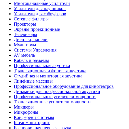
Многоканальные усилители
Усилители для наушников
Усилители для сабвуферов
Сетевые фильтры
Проекторы
Экраны проекционные
Телевизоры
Дисплеи, панели
Мультирум
Системы Управления
AV мебель
Кабель и разъемы
Профессиональная акустика
Трянсляционная и фоновая акустика
Студийная и мониторная акустика
Линейные массивы
Профессиональное оборудование для кинотеатров
Динамики для профессиональной акустики
Профессиональные усилители мощности
Трансляционные усилители мощности
Микшеры
Микрофоны
Конференц-системы
In-ear мониторинг
Беспроводная передача звука