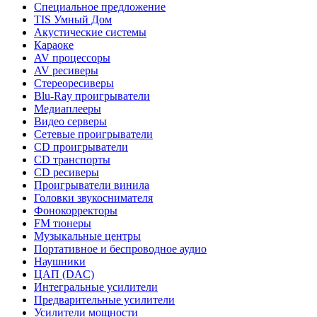
Специальное предложение
TIS Умный Дом
Акустические системы
Караоке
AV процессоры
AV ресиверы
Стереоресиверы
Blu-Ray проигрыватели
Медиаплееры
Видео серверы
Сетевые проигрыватели
CD проигрыватели
CD транспорты
CD ресиверы
Проигрыватели винила
Головки звукоснимателя
Фонокорректоры
FM тюнеры
Музыкальные центры
Портативное и беспроводное аудио
Наушники
ЦАП (DAC)
Интегральные усилители
Предварительные усилители
Усилители мощности