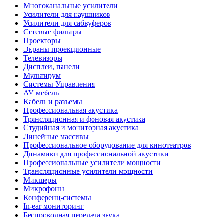
Многоканальные усилители
Усилители для наушников
Усилители для сабвуферов
Сетевые фильтры
Проекторы
Экраны проекционные
Телевизоры
Дисплеи, панели
Мультирум
Системы Управления
AV мебель
Кабель и разъемы
Профессиональная акустика
Трянсляционная и фоновая акустика
Студийная и мониторная акустика
Линейные массивы
Профессиональное оборудование для кинотеатров
Динамики для профессиональной акустики
Профессиональные усилители мощности
Трансляционные усилители мощности
Микшеры
Микрофоны
Конференц-системы
In-ear мониторинг
Беспроводная передача звука