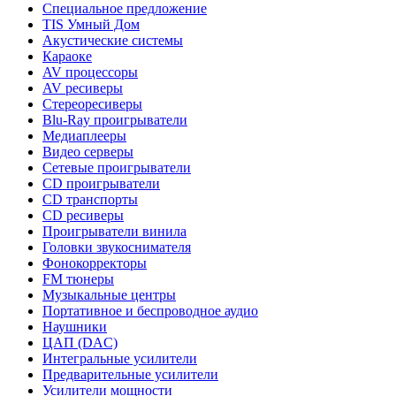
Специальное предложение
TIS Умный Дом
Акустические системы
Караоке
AV процессоры
AV ресиверы
Стереоресиверы
Blu-Ray проигрыватели
Медиаплееры
Видео серверы
Сетевые проигрыватели
CD проигрыватели
CD транспорты
CD ресиверы
Проигрыватели винила
Головки звукоснимателя
Фонокорректоры
FM тюнеры
Музыкальные центры
Портативное и беспроводное аудио
Наушники
ЦАП (DAC)
Интегральные усилители
Предварительные усилители
Усилители мощности