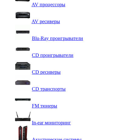
AV процессоры
AV ресиверы
Blu-Ray проигрыватели
CD проигрыватели
CD ресиверы
CD транспорты
FM тюнеры
In-ear мониторинг
Акустические системы