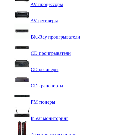
AV процессоры
AV ресиверы
Blu-Ray проигрыватели
CD проигрыватели
CD ресиверы
CD транспорты
FM тюнеры
In-ear мониторинг
Акустические системы