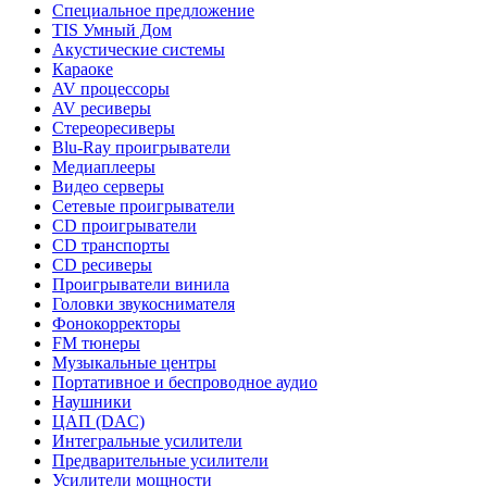
Специальное предложение
TIS Умный Дом
Акустические системы
Караоке
AV процессоры
AV ресиверы
Стереоресиверы
Blu-Ray проигрыватели
Медиаплееры
Видео серверы
Сетевые проигрыватели
CD проигрыватели
CD транспорты
CD ресиверы
Проигрыватели винила
Головки звукоснимателя
Фонокорректоры
FM тюнеры
Музыкальные центры
Портативное и беспроводное аудио
Наушники
ЦАП (DAC)
Интегральные усилители
Предварительные усилители
Усилители мощности