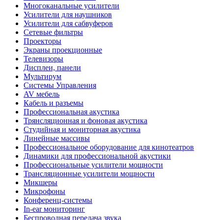
Многоканальные усилители
Усилители для наушников
Усилители для сабвуферов
Сетевые фильтры
Проекторы
Экраны проекционные
Телевизоры
Дисплеи, панели
Мультирум
Системы Управления
AV мебель
Кабель и разъемы
Профессиональная акустика
Трянсляционная и фоновая акустика
Студийная и мониторная акустика
Линейные массивы
Профессиональное оборудование для кинотеатров
Динамики для профессиональной акустики
Профессиональные усилители мощности
Трансляционные усилители мощности
Микшеры
Микрофоны
Конференц-системы
In-ear мониторинг
Беспроводная передача звука