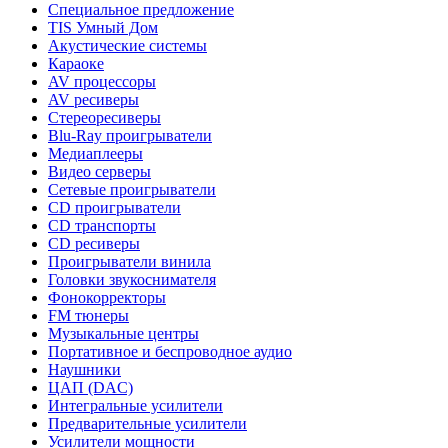
Специальное предложение
TIS Умный Дом
Акустические системы
Караоке
AV процессоры
AV ресиверы
Стереоресиверы
Blu-Ray проигрыватели
Медиаплееры
Видео серверы
Сетевые проигрыватели
CD проигрыватели
CD транспорты
CD ресиверы
Проигрыватели винила
Головки звукоснимателя
Фонокорректоры
FM тюнеры
Музыкальные центры
Портативное и беспроводное аудио
Наушники
ЦАП (DAC)
Интегральные усилители
Предварительные усилители
Усилители мощности