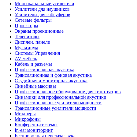
Многоканальные усилители
Усилители для наушников
Усилители для сабвуферов
Сетевые фильтры
Проекторы
Экраны проекционные
Телевизоры
Дисплеи, панели
Мультирум
Системы Управления
AV мебель
Кабель и разъемы
Профессиональная акустика
Трянсляционная и фоновая акустика
Студийная и мониторная акустика
Линейные массивы
Профессиональное оборудование для кинотеатров
Динамики для профессиональной акустики
Профессиональные усилители мощности
Трансляционные усилители мощности
Микшеры
Микрофоны
Конференц-системы
In-ear мониторинг
Беспроводная передача звука