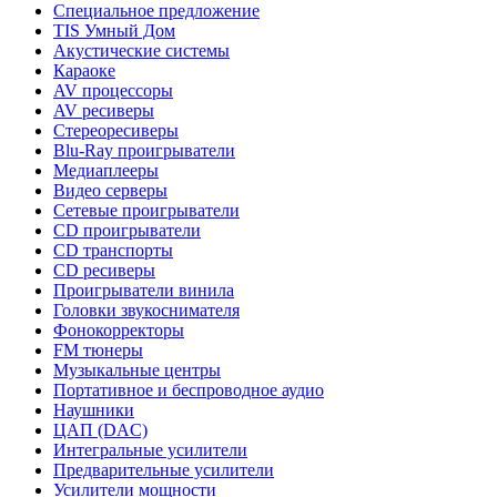
Специальное предложение
TIS Умный Дом
Акустические системы
Караоке
AV процессоры
AV ресиверы
Стереоресиверы
Blu-Ray проигрыватели
Медиаплееры
Видео серверы
Сетевые проигрыватели
CD проигрыватели
CD транспорты
CD ресиверы
Проигрыватели винила
Головки звукоснимателя
Фонокорректоры
FM тюнеры
Музыкальные центры
Портативное и беспроводное аудио
Наушники
ЦАП (DAC)
Интегральные усилители
Предварительные усилители
Усилители мощности