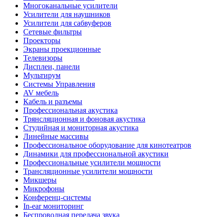
Многоканальные усилители
Усилители для наушников
Усилители для сабвуферов
Сетевые фильтры
Проекторы
Экраны проекционные
Телевизоры
Дисплеи, панели
Мультирум
Системы Управления
AV мебель
Кабель и разъемы
Профессиональная акустика
Трянсляционная и фоновая акустика
Студийная и мониторная акустика
Линейные массивы
Профессиональное оборудование для кинотеатров
Динамики для профессиональной акустики
Профессиональные усилители мощности
Трансляционные усилители мощности
Микшеры
Микрофоны
Конференц-системы
In-ear мониторинг
Беспроводная передача звука