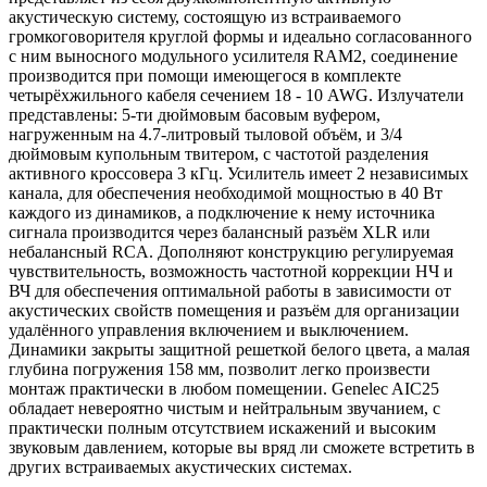
акустическую систему, состоящую из встраиваемого
громкоговорителя круглой формы и идеально согласованного
с ним выносного модульного усилителя RAM2, соединение
производится при помощи имеющегося в комплекте
четырёхжильного кабеля сечением 18 - 10 AWG. Излучатели
представлены: 5-ти дюймовым басовым вуфером,
нагруженным на 4.7-литровый тыловой объём, и 3/4
дюймовым купольным твитером, с частотой разделения
активного кроссовера 3 кГц. Усилитель имеет 2 независимых
канала, для обеспечения необходимой мощностью в 40 Вт
каждого из динамиков, а подключение к нему источника
сигнала производится через балансный разъём XLR или
небалансный RCA. Дополняют конструкцию регулируемая
чувствительность, возможность частотной коррекции НЧ и
ВЧ для обеспечения оптимальной работы в зависимости от
акустических свойств помещения и разъём для организации
удалённого управления включением и выключением.
Динамики закрыты защитной решеткой белого цвета, а малая
глубина погружения 158 мм, позволит легко произвести
монтаж практически в любом помещении. Genelec AIC25
обладает невероятно чистым и нейтральным звучанием, с
практически полным отсутствием искажений и высоким
звуковым давлением, которые вы вряд ли сможете встретить в
других встраиваемых акустических системах.