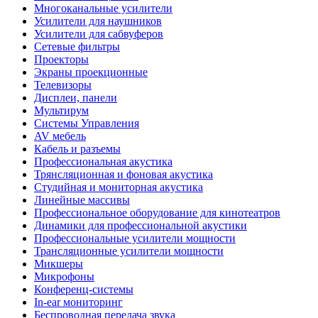
Многоканальные усилители
Усилители для наушников
Усилители для сабвуферов
Сетевые фильтры
Проекторы
Экраны проекционные
Телевизоры
Дисплеи, панели
Мультирум
Системы Управления
AV мебель
Кабель и разъемы
Профессиональная акустика
Трянсляционная и фоновая акустика
Студийная и мониторная акустика
Линейные массивы
Профессиональное оборудование для кинотеатров
Динамики для профессиональной акустики
Профессиональные усилители мощности
Трансляционные усилители мощности
Микшеры
Микрофоны
Конференц-системы
In-ear мониторинг
Беспроводная передача звука