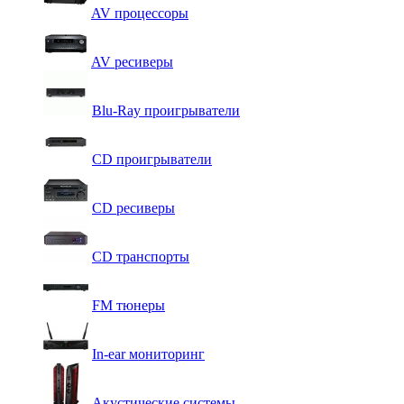
AV процессоры
AV ресиверы
Blu-Ray проигрыватели
CD проигрыватели
CD ресиверы
CD транспорты
FM тюнеры
In-ear мониторинг
Акустические системы