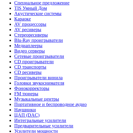
Специальное предложение
TIS Умный Дом
Акустические системы
Караоке
AV процессоры
AV ресиверы
Стереоресиверы
Blu-Ray проигрыватели
Медиаплееры
Видео серверы
Сетевые проигрыватели
CD проигрыватели
CD транспорты
CD ресиверы
Проигрыватели винила
Головки звукоснимателя
Фонокорректоры
FM тюнеры
Музыкальные центры
Портативное и беспроводное аудио
Наушники
ЦАП (DAC)
Интегральные усилители
Предварительные усилители
Усилители мощности