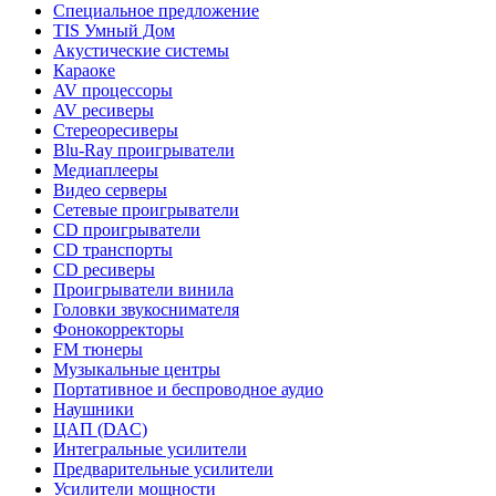
Специальное предложение
TIS Умный Дом
Акустические системы
Караоке
AV процессоры
AV ресиверы
Стереоресиверы
Blu-Ray проигрыватели
Медиаплееры
Видео серверы
Сетевые проигрыватели
CD проигрыватели
CD транспорты
CD ресиверы
Проигрыватели винила
Головки звукоснимателя
Фонокорректоры
FM тюнеры
Музыкальные центры
Портативное и беспроводное аудио
Наушники
ЦАП (DAC)
Интегральные усилители
Предварительные усилители
Усилители мощности