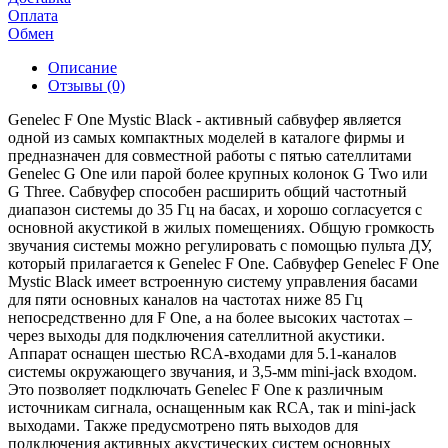
Оплата
Обмен
Описание
Отзывы (0)
Genelec F One Mystic Black - активный сабвуфер является
одной из самых компактных моделей в каталоге фирмы и
предназначен для совместной работы с пятью сателлитами
Genelec G One или парой более крупных колонок G Two или
G Three. Сабвуфер способен расширить общий частотный
диапазон системы до 35 Гц на басах, и хорошо согласуется с
основной акустикой в жилых помещениях. Общую громкость
звучания системы можно регулировать с помощью пульта ДУ,
который прилагается к Genelec F One. Сабвуфер Genelec F One
Mystic Black имеет встроенную систему управления басами
для пяти основных каналов на частотах ниже 85 Гц
непосредственно для F One, а на более высоких частотах –
через выходы для подключения сателлитной акустики.
Аппарат оснащен шестью RCA-входами для 5.1-каналов
системы окружающего звучания, и 3,5-мм mini-jack входом.
Это позволяет подключать Genelec F One к различным
источникам сигнала, оснащенным как RCA, так и mini-jack
выходами. Также предусмотрено пять выходов для
подключения активных акустических систем основных