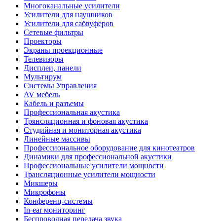
Многоканальные усилители
Усилители для наушников
Усилители для сабвуферов
Сетевые фильтры
Проекторы
Экраны проекционные
Телевизоры
Дисплеи, панели
Мультирум
Системы Управления
AV мебель
Кабель и разъемы
Профессиональная акустика
Трянсляционная и фоновая акустика
Студийная и мониторная акустика
Линейные массивы
Профессиональное оборудование для кинотеатров
Динамики для профессиональной акустики
Профессиональные усилители мощности
Трансляционные усилители мощности
Микшеры
Микрофоны
Конференц-системы
In-ear мониторинг
Беспроводная передача звука