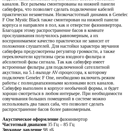
каналов. Все разъемы смонтированы на нижней панели
сабвуфера, что позволяет сделать подключение кабелей
практически незаметным. Низкочастотный динамик в Genelec
F One Mystic Black также смонтирован на нижней панели
корпуса и направлен в пол, как и отверстие фазоинвертора.
Благодаря этому распространение басов в комнате
прослушивания получилось равномерным, а их
воспринимаемое качество практически не зависит от
положения слушателей. Для настойки характера звучания
сабвуфера предусмотрены регулятор громкости, а также
переключатели крутизны среза входного фильтра и
абсолютной фазы сигнала. Так как сабвуфер имеет
встроенные фильтры для подключенной сателлитной
акустики, на 5.1-выходе AV-процессора, к которому
подключен Genelec F One, необходимо включить режим
работы с полнодиапазонными колонками всех каналов.
Сабвуфер выполнен в корпусе необычной формы, и будет
хорошо смотреться в любом интерьере. При необходимости
озвучивания больших помещений в системе можно
использовать два таких саба, что позволит сделать
распространение басов более равномерным.
Акустическое оформление
фазоинвертор
Частотный диапазон
35 Гц – 85 Гц
Звуковое давление
98 дБ