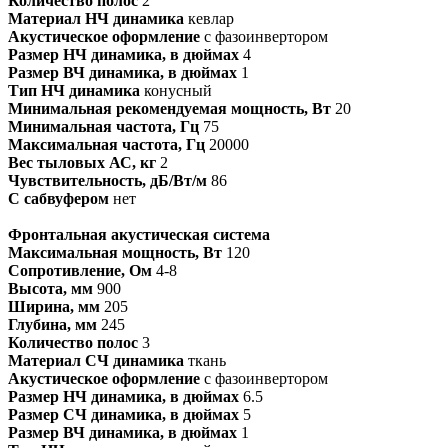
Количество полос
2
Материал НЧ динамика
кевлар
Акустическое оформление
с фазоинвертором
Размер НЧ динамика, в дюймах
4
Размер ВЧ динамика, в дюймах
1
Тип НЧ динамика
конусный
Минимальная рекомендуемая мощность, Вт
20
Минимальная частота, Гц
75
Максимальная частота, Гц
20000
Вес тыловых АС, кг
2
Чувствительность, дБ/Вт/м
86
С сабвуфером
нет
Фронтальная акустическая система
Максимальная мощность, Вт
120
Сопротивление, Ом
4-8
Высота, мм
900
Ширина, мм
205
Глубина, мм
245
Количество полос
3
Материал СЧ динамика
ткань
Акустическое оформление
с фазоинвертором
Размер НЧ динамика, в дюймах
6.5
Размер СЧ динамика, в дюймах
5
Размер ВЧ динамика, в дюймах
1