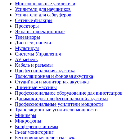
Многоканальные усилители
Усилители для наушников
Усилители для сабвуферов
Сетевые фильтры
Проекторы
Экраны проекционные
Телевизоры
Дисплеи, панели
Мультирум
Системы Управления
AV мебель
Кабель и разъемы
Профессиональная акустика
Трянсляционная и фоновая акустика
Студийная и мониторная акустика
Линейные массивы
Профессиональное оборудование для кинотеатров
Динамики для профессиональной акустики
Профессиональные усилители мощности
Трансляционные усилители мощности
Микшеры
Микрофоны
Конференц-системы
In-ear мониторинг
Беспроводная передача звука