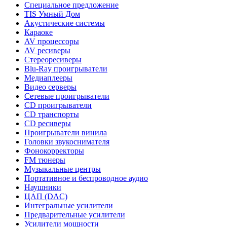
Специальное предложение
TIS Умный Дом
Акустические системы
Караоке
AV процессоры
AV ресиверы
Стереоресиверы
Blu-Ray проигрыватели
Медиаплееры
Видео серверы
Сетевые проигрыватели
CD проигрыватели
CD транспорты
CD ресиверы
Проигрыватели винила
Головки звукоснимателя
Фонокорректоры
FM тюнеры
Музыкальные центры
Портативное и беспроводное аудио
Наушники
ЦАП (DAC)
Интегральные усилители
Предварительные усилители
Усилители мощности