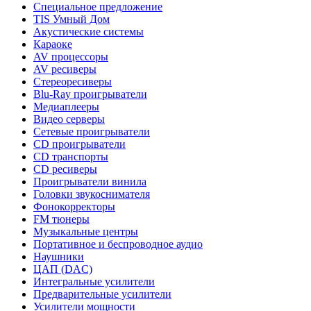
Специальное предложение
TIS Умный Дом
Акустические системы
Караоке
AV процессоры
AV ресиверы
Стереоресиверы
Blu-Ray проигрыватели
Медиаплееры
Видео серверы
Сетевые проигрыватели
CD проигрыватели
CD транспорты
CD ресиверы
Проигрыватели винила
Головки звукоснимателя
Фонокорректоры
FM тюнеры
Музыкальные центры
Портативное и беспроводное аудио
Наушники
ЦАП (DAC)
Интегральные усилители
Предварительные усилители
Усилители мощности